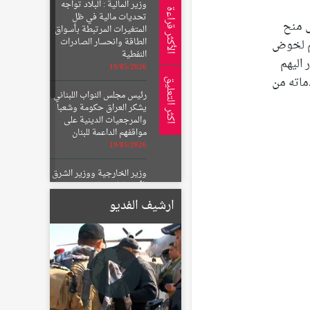
وزير المالية : البلاد تواجه
الأكثر قراءة
تحديات مالية في ظل
ل منح
المتغيرات المرتبطة بأسواق
الطاقة وانحسار الصادرات
هم لخوض
النفطية
 اليهم
19/05/2026
ماته من
اكثر التعليق
رئيس مجلس النواب اللبناني
يشكر العراق حكومة وشعبا
والمرجعيات الدينية على
مواقفهم الداعمة للبنان
19/05/2026
وزير الخارجية ووزير الشرق
الأوسط البريطاني يبحثان
الأوضاع الإقليمية
ارشيف الفديو
والتطورات بالمنطقة
19/05/2026
الإعمار تعلن تشكيل لجان
لتعويض أصحاب الأراضي
المتأثرة بمسار الطريق
الحلقي الرابع
22/01/2026