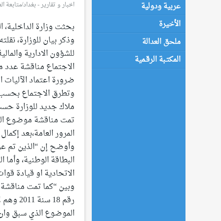
اخبار و تقارير
-
بغداد/متابعة العدالة - 1:36 
عربية ودولية
الأخيرة
بحثت وزارة الداخلية، الت
وذكر بيان للوزارة، نقلت
ملحق العدالة
للشؤون اﻻدارية والمالي
المكتـبة الرقـمية
اﻻجتماع مناقشة عدد من
ضرورة اعتماد الآليات ا
تمت مناقشة موضوع المل
المرور العامة،بعد إكما
وأوضح إن “الذين تم عر
البطاقة الوطنية، وأما 
اﻻتحادية او قيادة قوات 
وبين “كما تمت مناقشة 
رقم 18 
الموضوع الذي سبق وان ت