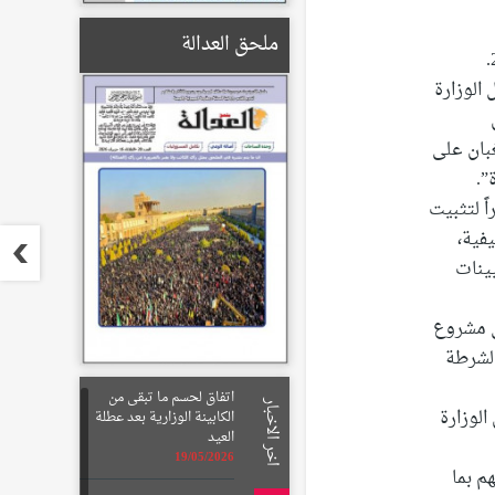
ملحق العدالة
 الوزارة
بان على
”.
2016 الجاري، مبينا “نظراً لتثبيت
دار 70 ألف درجة وظيفية،
ينات
ى مشروع
الشرطة
اتفاق لحسم ما تبقى من
اخر الاخبار
لوزارة
الكابينة الوزارية بعد عطلة
العيد
19/05/2026
م بما