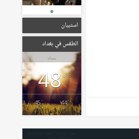
استبيان
الطقس في بغداد
بغداد
48
°
°
°
45
44
FRI
SAT
[sfcounter title=”Social Stats”
new_window=”1″