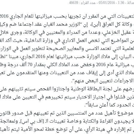
- 05/01/2016
-
عدد القراء : 46639
عيينات التي من المقرر ان تجريها بحسب ميزانيتها للعام الجاري 2016.
ه وكالة كل العراق [أين]، إن “الوزير محمد الغبان عقد اجتماعا ضم وكيل
ة عقيل الخزعلي، وعددا من المدراء والمعنيين في الوكالة، وجرى خلال
 المواضيع التي تخص العمل اﻻداري في وزارة الداخلية، حيث أكد الغ
لعلمية التي تعتمد اﻻسس والمعايير الصحيحة لتطوير العمل في الوزارة
وتطرق الاجتماع بحسب البيان، إلى ملاك الوزارة حسب ميزانيتها لعام 
ملاك جديد للوزارة حسب ميزانية عام 2016 وخفض عدد الملاك الكلي بمق
اك الذي أدى إلى إيقاف عدد من التعيينات ومنها المتقدمون على تعي
ل اﻻجراءات لتعيين البعض منهم”.
ضهم على لجنة البطاقة الوطنية واجتازوا الفحص سيتم تثبيتهم عل
الذين فشلوا في اجتياز اﻻختبار سيتم تخييرهم في التعيين على ملاك 
الحدود كما أعلن سابقاً”.
موضوع تأهيل عدد من المنتسبين الذين تم تعيينهم قبل صدور قانون ا
سنة 2011 وهم لا يجيدون القراءة والكتابة وخاصة تعيينات الـ [اف بي اس], ولمعالجة
م إقراره في هيئة الرأي، على أن توضع خطة لمحو الأمية ليتم تأهيله