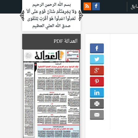
بسم الله الرحمن الرحيم
ابق
وَلاَ يَجْرِمَنَّكُمْ شَنَآنُ قَوْمٍ عَلَى أَلاَّ
تَعْدِلُواْ اعْدِلُواْ هُوَ أَقْرَبُ لِلتَّقْوَى
صدق الله العلي العظيم
العدالة PDF