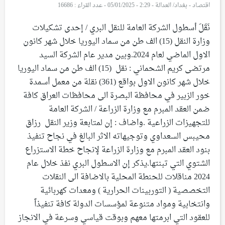
اقتصاد
-
بغداد/ العدالة - 2:29 - 05/01/2025
-
عدد القراء : 16686
نَقَلَ أسطول الشركة العامة للنقل البري / إحدى تشكيلات
وزارة النقل (15) الف طن من سماد اليوريا خلال شهر كانون
الاول الماضي لعام 2024.وبين مدير عام الشركة السيد
مرتضى كريم الشحماني : نقل (15) الف طن من سماد اليوريا
خلال شهر كانون الاول بواقع (361) نقلة من معمل أسمدة
خور الزبير في محافظة البصرة الى محافظات العراق كافة
ضمن العقد المبرم مع وزارة الزراعة / الشركة العامة
للتجهيزات الزراعية .واضاف : إن لمتابعة وزير النقل رزاق
محيبس السعداوي وتوجيهاته الاثر البالغ في نجاح تنفيذ
بنود العقد المبرم مع وزارة الزراعة لإنجاح خطة الاستزراع
الشتوي التي تبنتها.يذكر إن الاسطول البري نفذ خلال عام
2024 مناقلات للحنطة المحلية بالاضافة الى النقلات
التخصصية ( التوربينات الحرارية ) ومعدات كهربائية
وانتخابية ومواد متنوعة لمؤسسات الدولة كافة تنفيذاً
للعقود التي ابرمتها معهم وبوقت قياسي وسرعة في الانجاز