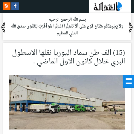
بسم الله الرحمن الرحيم
وَلاَ يَجْرِمَنَّكُمْ شَنَآنُ قَوْمٍ عَلَى أَلاَّ تَعْدِلُواْ اعْدِلُواْ هُوَ أَقْرَبُ لِلتَّقْوَى
صدق الله
العلي العظيم
(15) الف طن سماد اليوريا نقلها الاسطول
البري خلال كانون الاول الماضي .