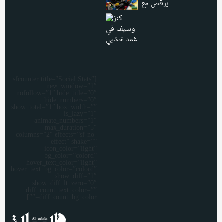
[sfcounter title=”Social Stats”
new_window=”1″
nofollow=”1″ hide_title=”0″
hide_numbers=”0″
show_total=”1″ box_width=””
is_lazy=”1″
animate_numbers=”1″
max_duration=”5″
columns=”2″ effects=”sf-no-
effect” shake=””
icon_color=”light”
bg_color=”colord”
hover_text_color=”light”
hover_text_bg_color=”colord”
show_diff=”1″
show_diff_lt_zero=”0″
diff_count_text_color=””
diff_count_bg_color=””]