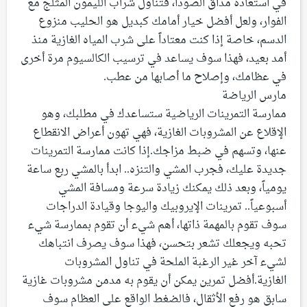
في استعادة مذاق الصودا، فتناول شراب الليمون المثلج مع
الفوار، ولعل أفضل خيار أمامك كبديل هو الحليب منزوع
الدسم، خاصة إذا كنت معتاداً على شرب المياه الغازية منذ
أمد بعيد، فهذا سوف يساعد في ترسيب الكالسيوم مرة أخرى
في عظامك، وإصلاح ما أصابها من عطب.
مارس الرياضة
ممارسة التمرينات الرياضية ستساعدك في مطلبك، وهو
الإقلاع عن المشروبات الغازية، فهي تهون أعراض الانقطاع
عنها، وتسهم في ضبط مزاجك.إذا كانت ممارسة التمرينات
جديدة عليك، فجرب المشي والتنزه.. ابدأ بالمشي ربع ساعة
يومياً، وبعد ذلك يمكنك زيادة سرعة ومسافة المشي
أسبوعياً.. تمرينات الإيروبيك واليوجا وقيادة الدراجات
سوف تقوم بالمهمة ذاتها، أهم شيء أن تقوم بممارسة شيء
تحبه ويجعلك تشعر بتحسن، فهذا سوف يصرف انتباهك
لشيء آخر غير الرغبة الملحة في تناول المشروبات
الغازية.أفضل تمرين يمكن أن يقوم به مدمن مشروبات غازية
سابق هو رفع الأثقال، فالضغط الواقع على العظام سوف