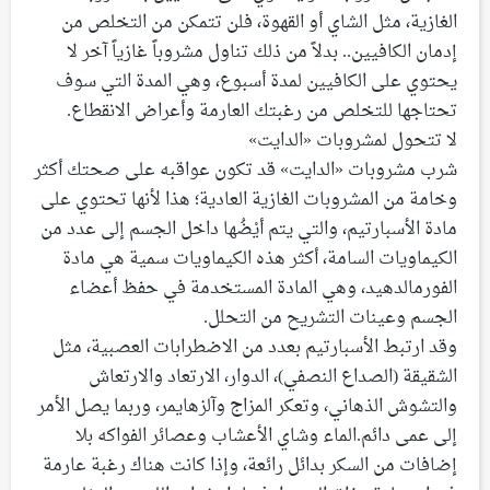
الغازية، مثل الشاي أو القهوة، فلن تتمكن من التخلص من
إدمان الكافيين.. بدلاً من ذلك تناول مشروباً غازياً آخر لا
يحتوي على الكافيين لمدة أسبوع، وهي المدة التي سوف
تحتاجها للتخلص من رغبتك العارمة وأعراض الانقطاع.
لا تتحول لمشروبات «الدايت»
شرب مشروبات «الدايت» قد تكون عواقبه على صحتك أكثر
وخامة من المشروبات الغازية العادية؛ هذا لأنها تحتوي على
مادة الأسبارتيم، والتي يتم أيْضُها داخل الجسم إلى عدد من
الكيماويات السامة، أكثر هذه الكيماويات سمية هي مادة
الفورمالدهيد، وهي المادة المستخدمة في حفظ أعضاء
الجسم وعينات التشريح من التحلل.
وقد ارتبط الأسبارتيم بعدد من الاضطرابات العصبية، مثل
الشقيقة (الصداع النصفي)، الدوار، الارتعاد والارتعاش
والتشوش الذهاني، وتعكر المزاج وآلزهايمر، وربما يصل الأمر
إلى عمى دائم.الماء وشاي الأعشاب وعصائر الفواكه بلا
إضافات من السكر بدائل رائعة، وإذا كانت هناك رغبة عارمة