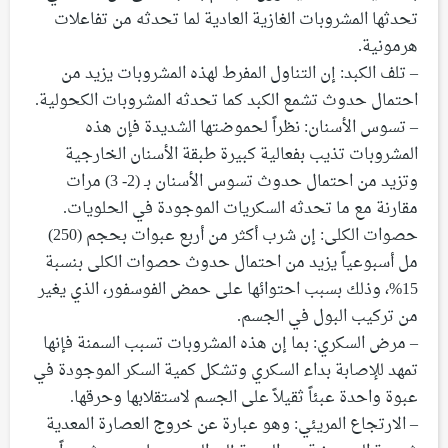
تحدثها المشروبات الغازية العادية لما تحدثه من تفاعلات
هرمونية.
– تلف الكبد: إن التناول المفرط لهذه المشروبات يزيد من
احتمال حدوث تشمع الكبد كما تحدثه المشروبات الكحولية.
– تسوس الأسنان: نظراً لحموضتها الشديدة فإن هذه
المشروبات تذيب بفعالية كبيرة طبقة الأسنان الخارجية
وتزيد من احتمال حدوث تسوس الأسنان بـ (2- 3) مرات
مقارنة مع ما تحدثه السكريات الموجودة في الحلويات.
حصوات الكلى: إن شرب أكثر من أربع عبوات بحجم (250)
مل أسبوعياً يزيد من احتمال حدوث حصوات الكلى بنسبة
15%، وذلك بسبب احتوائها على حمض الفوسفور، الذي يغير
من تركيب البول في الجسم.
– مرض السكري: بما إن هذه المشروبات تسبب السمنة فإنها
تمهد للإصابة بداء السكري وتشكل كمية السكر الموجودة في
عبوة واحدة عبئاً ثقيلاً على الجسم لاستقلابها وحرقها.
– الارتجاع المريئي: وهو عبارة عن خروج العصارة المعدية