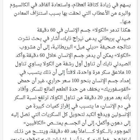
يسهم في زيادة كثافة العظام، واستعادة الفاقد في الكالسيوم
والبرء من الأعطاب التي لحقت بها بسبب استنزاف المعادن
منها..
هكذا تدمر «الكولا» جسم الإنسان في 60 دقيقة
صيدلي بريطاني يدعى نيراج نايك، أشار في بحث نشرت
نتائجه صحيفة «ديلي ميل» البريطانية، إلى أن مشروب
«الكولا» يمكن أن يدمر جسم الإنسان خلال 60 دقيقة.وأكد
الصيدلي نايك أن تناول أول رشفة من الكولا يساوي تناول
10 ملاعق سكر مرة واحدة، لافتاً إلى أن ذلك يتسبب في
إمداد جسم الإنسان بنحو 100 سعر حراري، غير أن حمض
«الفوسفوريك» يخفف من حدة الطعم المائع للسكر. وأفاد
بأنه بعد مرور 20 دقيقة من تناول الكولا، ترتفع نسبة السكر
في دم الإنسان، ما يتسبب في إفراز كميات كبيرة من
الإنسولين ويدفع الكبد لتحويل كل السكريات التي تصل إليه
إلى دهون.وأكمل، إلى أن الجســــم يمتـــــص «الكافيين»
الموجود بالـــــكولا كــــــــــاملاً بعد 40 دقيقة، وينتـــــج من ذلــك