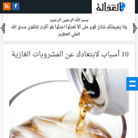
بسم الله الرحمن الرحيم
وَلاَ يَجْرِمَنَّكُمْ شَنَآنُ قَوْمٍ عَلَى أَلاَّ تَعْدِلُواْ اعْدِلُواْ هُوَ أَقْرَبُ لِلتَّقْوَى
صدق الله
العلي العظيم
10 أسباب لابتعادك عن المشروبات الغازية