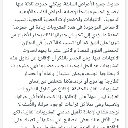
حدوث جميع الأعراض السابقة، ويكفي حدوث ثلاثة منها
ليصبح الجسم مرشحاً للإصابة بأمراض القلب والأوعية
الدموية.- الالتهابات والاضطرابات المعدية المعوية: تسبب
الأحماض الموجودة في هذه المشروبات زيادة في حموضة
المعدة ما يؤدي إلى تخريش جدرانها لذلك يحذر الأطباء من
شربها على الريق كما أنها تسبب خللاً كبيراً في التوازن
الحمضي القلوي للمعدة والاثني عشر ما يمهد لحدوث
الالتهابات فيها. ومن الجدير بالذكر أن الإقلاع عن تناول هذه
المشروبات هو الحل الوحيد لتجنب مضارها فهي مشروبات
لا يحتاجها الجسم، ويمكن استبدال بالماء أو العصائر
الطازجة بها دون أي تردد.هكذا تتخلص من إدمان
المشروبات الغازيةالحقيقة الإقلاع عن تناول المشروبات
الغازية ليس سهلاً على الإطلاق، إذا كنت واقعاً في حبالها،
ولاسيما وهي تملأ كل فراغات الوجود حولنا، وللأسف لا
توجد مَشَافٍ لإعادة تأهيل مدمني المشروبات الغازية، لكن
على الأقل هناك بعض النصائح التي يمكنها أن تعينك على
الإقلاع عن تلك العادة الضارة بالصحة، والبدء في عيش