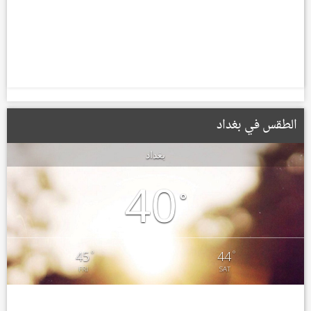
الطقس في بغداد
بغداد
40
°
°
°
45
44
FRI
SAT