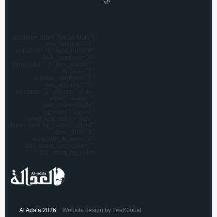
[sfcounter title=”Social Stats”
new_window=”1″
nofollow=”1″ hide_title=”0″
hide_numbers=”0″
show_total=”1″ box_width=””
is_lazy=”1″
animate_numbers=”1″
max_duration=”5″
columns=”2″ effects=”sf-no-
effect” shake=””
icon_color=”light”
bg_color=”colord”
hover_text_color=”light”
hover_text_bg_color=”colord”
show_diff=”1″
show_diff_lt_zero=”0″
diff_count_text_color=””
diff_count_bg_color=””]
Al Adala 2026
Website design by LeafGlobal