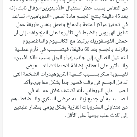
ارتفاع ضـــــغط الدم، كـــــما تُرسل إشارات للمخ توقظه وتمنعه
من النعاس بسبب حظر استقبال «الأدينوزين».وقال نايك، إنه
بعد 45 دقيقة ينتج الجسم مادة تسمى «الدوبامين»، تساعد
في تحفيز مراكز المتعة بالدماغ وتعمل بنفس طريقة عمل
تناول الهيروين بالضبط في تأثيرها على المخ.ولفت إلى أن
حمض الفوسفوريك يرتبط مع الكالسيوم والماغنسيوم
والزنك بالجسم بعد 60 دقيقة، فيتســــبــــب في تأزم عملــــية
التمـــثيل الغذائي، إلى جانب إدرار البول بسبب «الكــــافيين»
والـــــتأثير على العظام، إضافة لاحتمالات التــــــــــعرض
لغيـــــبوبة سكر بســـــــبب كـــــمية الكربوهيدرات الضخمة التي
تدخل الجسم في وقت قصير جداً بشكل مفاجئ.وأكد
الصيــــــــــدلي البريطاني، أنه اكتشف خلال عمـــــله في
الصـــــــيدلية أن جميع زبائـــــنه مرضى السكري والــــــضغط، هم
من متناولي المشروبات الغازية بشكل يومي بمقدار علبتين
إلى ثلاث علب يومياً على الأقل.