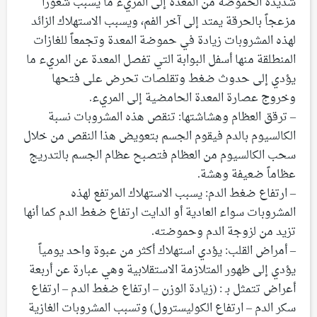
شديدة الحموضة من المعدة إلى المريء ما يسبب شعوراً
مزعجاً بالحرقة يمتد إلى آخر الفم، ويسبب الاستهلاك الزائد
لهذه المشروبات زيادة في حموضة المعدة وتجمعاً للغازات
المنطلقة منها أسفل البوابة التي تفصل المعدة عن المريء ما
يؤدي إلى حدوث ضغط وتقلصات تحرض على فتحها
وخروج عصارة المعدة الحامضية إلى المريء.
– ترقق العظام وهشاشتها: تنقص هذه المشروبات نسبة
الكالسيوم بالدم فيقوم الجسم بتعويض هذا النقص من خلال
سحب الكالسيوم من العظام فتصبح عظام الجسم بالتدريج
عظاماً ضعيفة وهشة.
– ارتفاع ضغط الدم: يسبب الاستهلاك المرتفع لهذه
المشروبات سواء العادية أو الدايت ارتفاع ضغط الدم كما أنها
تزيد من لزوجة الدم وحموضته.
– أمراض القلب: يؤدي استهلاك أكثر من عبوة واحد يومياً
يؤدي إلى ظهور المتلازمة الاستقلابية وهي عبارة عن أربعة
أعراض تتمثل بـ : (زيادة الوزن – ارتفاع ضغط الدم – ارتفاع
سكر الدم – ارتفاع الكوليسترول) وتسبب المشروبات الغازية