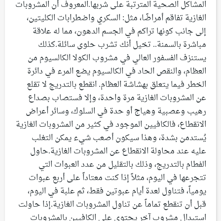
المشاكل الصحية المترتبة على شربها.المعروف أن المشروبات
الغازية تفاقم أمراضًا، مثل: السكري واضطرابات الكليتين،
إلى جانب كونها تراكم في الجسم الدهون، مما له علاقة
مباشرة بالسمنة.. تخيل أنك تشرب حلوى سائلة.كذلك
يستنزف الفسفور العالي في مشروب الكولا الكالسيوم من
العظام، والنقص الحاد في الكالسيوم يضع المرء في دائرة
الخطر فيما يتعلق بهشاشة العظام. انقطع بالتدريج لا تقلع
عن المشروبات الغازية مرة واحدة، وإلا فستصاب بصداع
رهيب وعصبية وهياج أو حدة في السلوك، وسائر أعراض
الانقطاع، فالكافيين الموجود في كثير من المشروبات الغازية
يُستدمن بشدة، وهذا سيكون أصعب شيء يمكن التغلب
عليه عند محاولة الانقطاع عن المشروبات الغازية.حاول
الفطام بالتدريج، وذلك بالتقليل من عدد العبوات التي
تتجرعها في اليوم، مثلاً إذا كنت معتاداً على أربع عبوات
يومياً، فتناول لعدة أيام عبوتين فقط، ثم علبة في اليوم،
قبل أن تنقطع تماماً عن تناول المشروبات الغازية.إذا حاولت
استبدال مشروب آخر يحتوي على الكافيين بالمشروبات