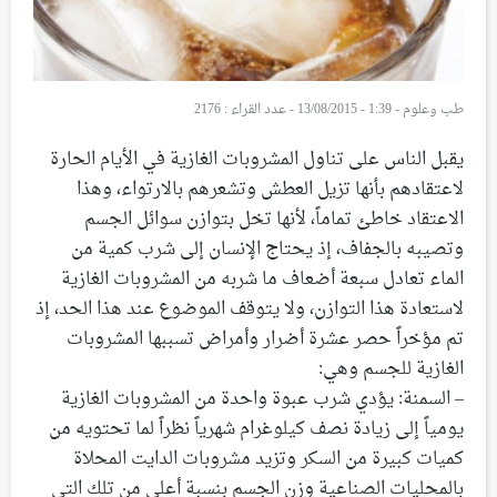
طب وعلوم
-
1:39 - 13/08/2015
-
عدد القراء : 2176
يقبل الناس على تناول المشروبات الغازية في الأيام الحارة
لاعتقادهم بأنها تزيل العطش وتشعرهم بالارتواء، وهذا
الاعتقاد خاطئ تماماً، لأنها تخل بتوازن سوائل الجسم
وتصيبه بالجفاف، إذ يحتاج الإنسان إلى شرب كمية من
الماء تعادل سبعة أضعاف ما شربه من المشروبات الغازية
لاستعادة هذا التوازن، ولا يتوقف الموضوع عند هذا الحد، إذ
تم مؤخراً حصر عشرة أضرار وأمراض تسببها المشروبات
الغازية للجسم وهي:
– السمنة: يؤدي شرب عبوة واحدة من المشروبات الغازية
يومياً إلى زيادة نصف كيلوغرام شهرياً نظراً لما تحتويه من
كميات كبيرة من السكر وتزيد مشروبات الدايت المحلاة
بالمحليات الصناعية وزن الجسم بنسبة أعلى من تلك التي