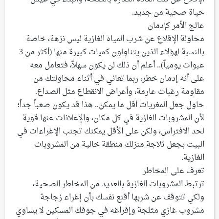
حياة صحية من جديد.
عالج الأمر كإدمان
محاولة الإقلاع عن شرب المياه الغازية ليس نزهة، خاصة
بالنسبة لهؤلاء الذين يتناولون كميات كبيرة منها (أكثر من 3
عبوات يومياً).. أعلم أن ذلك لن يكون سهلاً، فتعامل معه
على أنه إدمان خطر، ربما تعاني في أثناء محاولتك من
مقاومة رغبات عارمة، وأعراض الانقطاع مثل الصداع.
حاول جعل المغريات أقل ما يمكن.. هذا قد يكون صعباً جداً؛
لأن المشروبات الغازية في كل مكان، والإعلانات عنها قوية
لحد الافتراس، ولكن على الأقل يمكنك تجنب الإغراءات في
البيت بجعل ثلاجة منزلك منطقة خالية من المشروبات
الغازية.
تعرف على المخاطر
ترتبط المشروبات الغازية بالعديد من المخاطر الصحية،
ولكي تتوقف عن شربها أقنع نفسك بأن إغراء زجاجة
مشروب غازي مثلجة وإفراغه في جوفك المسكين لا يساوي