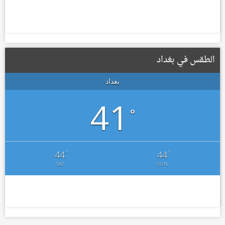
الطقس في بغداد
بغداد
41
°
°
°
44
44
SAT
SUN