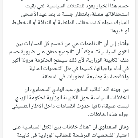
حسم هذا الخيار يعود للتكتلات السياسية التي بقيت
استحقاقاتها معلقة، بانتظار جلسة ما بعد عيد الأضحى
المبارك، سواء كانت حقائب الداخلية أو الثقافة أو التخطيط
أو غيرها”.
وأشار إلى أن “التفاهمات هي من تحسم كل المسارات بين
القوى السياسية”، مؤكداً أن “الجميع متفق على ضرورة حسم
ملف الكابينة الوزارية، لأن ذلك سيمنح الحكومة مرونة أكبر
في أداء واجباتها، لاسيما في ظل التحديات المالية
والاقتصادية وطبيعة التطورات في المنطقة
من جهته اكد النائب السابق، عبد الهادي السعداوي، ان
الخلافات السياسية حول الكابينة الوزارية لحكومة الزيدي
ليست عميقة، نافيا حدوث انقسامات داخل الاطار التنسيقي
جراء هذه الخلافات.
وقال السعداوي ان “هناك خلافات بين الكتل السياسية على
اختيار الشخصيات المرشحة للحقائب الوزارية في كابينة