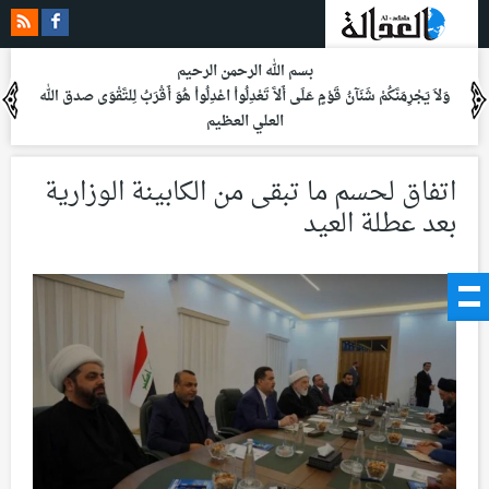
بسم الله الرحمن الرحيم
وَلاَ يَجْرِمَنَّكُمْ شَنَآنُ قَوْمٍ عَلَى أَلاَّ تَعْدِلُواْ اعْدِلُواْ هُوَ أَقْرَبُ لِلتَّقْوَى
صدق الله
العلي العظيم
اتفاق لحسم ما تبقى من الكابينة الوزارية
بعد عطلة العيد