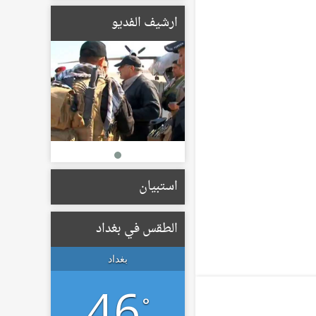
الأوسط البريطاني يبحثان
الأوضاع الإقليمية
ارشيف الفديو
والتطورات بالمنطقة
19/05/2026
الإعمار تعلن تشكيل لجان
لتعويض أصحاب الأراضي
المتأثرة بمسار الطريق
الحلقي الرابع
22/01/2026
استبيان
الطقس في بغداد
بغداد
46
°