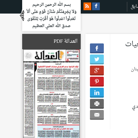
بسم الله الرحمن الرحيم
ابق
وَلاَ يَجْرِمَنَّكُمْ شَنَآنُ قَوْمٍ عَلَى أَلاَّ
تَعْدِلُواْ اعْدِلُواْ هُوَ أَقْرَبُ لِلتَّقْوَى
صدق الله العلي العظيم
العدالة PDF
يات
دي