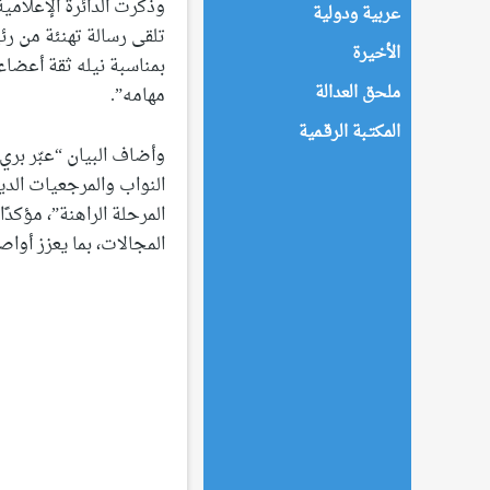
وذكرت الدائرة الإعلامية
عربية ودولية
تلقى رسالة تهنئة من رئ
الأخيرة
بمناسبة نيله ثقة أعضاء 
ملحق العدالة
مهامه”.
المكتـبة الرقـمية
وأضاف البيان “عبّر بر
النواب والمرجعيات الدي
المرحلة الراهنة”، مؤكد
المجالات، بما يعزز أوا