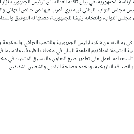
 لرئاسة الجمهورية، في بيان تلقته العدالة ، أن “رئيس الجمهورية نزار 
يس مجلس النواب اللبناني نبيه بري، أعرب فيها عن خالص التهاني وال
مجلس النواب، وانتخابه رئيسًا للجمهورية، متمنيًا له التوفيق والسداد
ي في رسالته، عن شكره لرئيس الجمهورية وللشعب العراقي والحكومة
نية الرشيدة؛ لمواقفهم الداعمة للبنان في مختلف الظروف، ولا سيما ف
ًا “استعداده للعمل على تطوير صيغ التعاون والتنسيق المشترك في مخ
صر الصداقة التاريخية، ويخدم مصلحة البلدين والشعبين الشقيقين