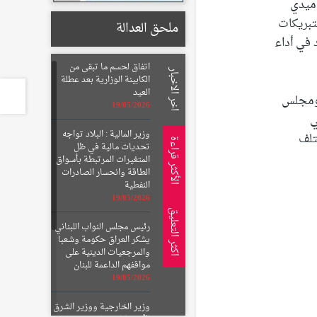
آميدي
تبريكات
ملحق العدالة
 في أداء
اتفاق لحسم ما تبقى من
اخر الاخبار
الكابينة الوزارية بعد عطلة
العيد
 ومجلس
19/05/2026
ي
وزير المالية : البلاد تواجه
تلف
الأكثر قراءة
تحديات مالية في ظل
المتغيرات المرتبطة بأسواق
الطاقة وانحسار الصادرات
النفطية
19/05/2026
اكثر التعليق
رئيس مجلس النواب اللبناني
يشكر العراق حكومة وشعبا
والمرجعيات الدينية على
مواقفهم الداعمة للبنان
19/05/2026
وزير الخارجية ووزير الشرق