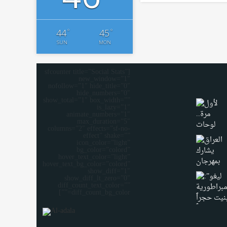
°
°
44
45
SUN
MON
[sfcounter title=”Social Stats”
new_window=”1″
nofollow=”1″ hide_title=”0″
hide_numbers=”0″
show_total=”1″ box_width=””
is_lazy=”1″
animate_numbers=”1″
max_duration=”5″
columns=”2″ effects=”sf-no-
effect” shake=””
icon_color=”light”
bg_color=”colord”
hover_text_color=”light”
hover_text_bg_color=”colord”
show_diff=”1″
show_diff_lt_zero=”0″
diff_count_text_color=””
diff_count_bg_color=””]