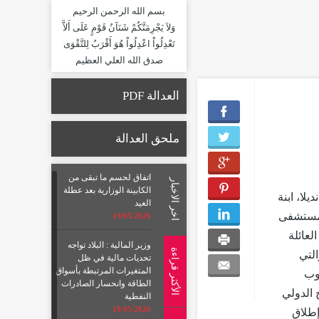
بسم الله الرحمن الرحيم
وَلاَ يَجْرِمَنَّكُمْ شَنَآنُ قَوْمٍ عَلَى أَلاَّ
تَعْدِلُواْ اعْدِلُواْ هُوَ أَقْرَبُ لِلتَّقْوَى
صدق الله العلي العظيم
العدالة PDF
ملحق العدالة
اتفاق لحسم ما تبقى من
اخر الاخبار
الكابينة الوزارية بعد عطلة
لا، ابنة
العيد
ي مستشفى
19/05/2026
لعائلة
وزير المالية : البلاد تواجه
الأكثر قراءة
ي، البالغة من العمر 59 عاماً، والتي
تحديات مالية في ظل
المتغيرات المرتبطة بأسواق
وب
الطاقة وانحسار الصادرات
 الدولي
النفطية
19/05/2026
إطلاق