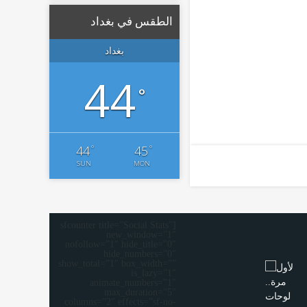
الطقس في بغداد
بغداد
44
°
°
°
44
45
SUN
MON
[sfcounter title=”Social Stats”
new_window=”1″
nofollow=”1″ hide_title=”0″
hide_numbers=”0″
show_total=”1″ box_width=””
is_lazy=”1″
animate_numbers=”1″
max_duration=”5″
columns=”2″ effects=”sf-no-