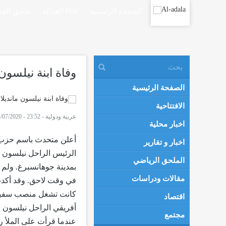
الصفحة الرئيسية
العدالة PDF
ملحق العدا
وفاة ابنة نيلسون 
الصفحة الرئيسية
الافتتاحية
عربية ودولية
-
23:52 - 14/07/2020
اخبار محلية
أعلن متحدث باسم حزب الم
اخبار و تقارير
الرئيس الراحل نيلسون م
الملحق الرياضي
بمدينة جوهانسبرغ. ولم ت
مقالات ودراسات
كانت تشغل منصب سفير ج
اقتصاد
أفريقي الراحل نيلسون ما
مجتمع
عندما قرأت على الملأ ر