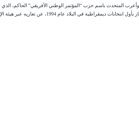
احه في العام 1985. وأعرب المتحدث باسم حزب “المؤتمر الوطني الأفريقي” الحاكم، الذي 
بات ديمقراطية في البلاد عام 1994، عن تعازيه عبر هيئة الإذاعة.