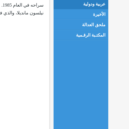
عربية ودولية
سر
نيلسون مانديلا، والذي فاز بأول انتخا
الأخيرة
ملحق العدالة
المكتـبة الرقـمية