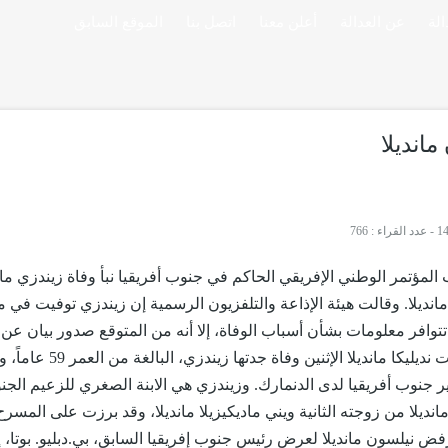
لة
عن العدالة
أعلن معنا
اتصل بنا
الموقع السابق
مانديلا
-
عدد القراء : 766
ؤتمر الوطني الإفريقي الحاكم في جنوب أفريقيا نبأ وفاة زيندزي ماندي
انديلا. وقالت هيئة الإذاعة والتلفزيون الرسمية إن زيندزي توفيت ف
توافر معلومات بشأن أسباب الوفاة، إلا أنه من المتوقع صدور بيان عن ا
في وقت لاحق. وقد أكدت نديليكا مانديلا الإثنين وفاة جدتها زيندز
نوب أفريقيا لدى الدنمارك. وزيندزي هي الابنة الصغري للزعيم الجن
نديلا من زوجته الثانية ويني ماديكيزيلا مانديلا، وقد برزت على المسرح
فض نيلسون مانديلا لعرض رئيس جنوب إفريقيا السابق، بي.دبليو. بوتا، 