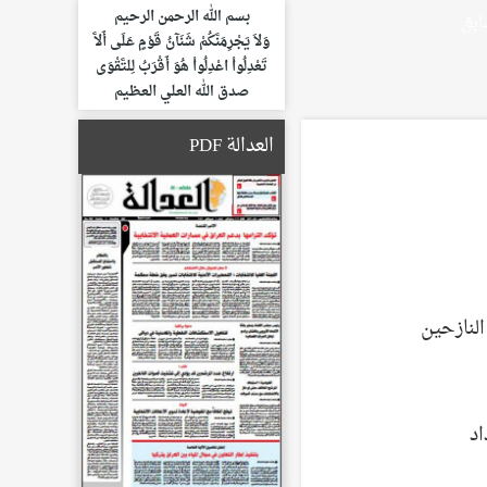
بسم الله الرحمن الرحيم
ابق
وَلاَ يَجْرِمَنَّكُمْ شَنَآنُ قَوْمٍ عَلَى أَلاَّ
تَعْدِلُواْ اعْدِلُواْ هُوَ أَقْرَبُ لِلتَّقْوَى
صدق الله العلي العظيم
العدالة PDF
النازحين
اد