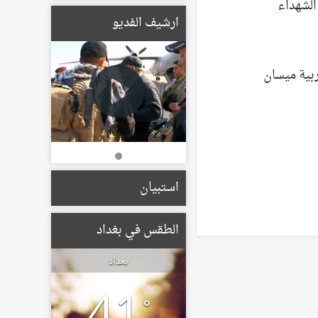
الأوسط البريطاني يبحثان
الشهداء
الأوضاع الإقليمية
ارشيف الفديو
والتطورات بالمنطقة
19/05/2026
الإعمار تعلن تشكيل لجان
لتعويض أصحاب الأراضي
المتأثرة بمسار الطريق
الحلقي الرابع
22/01/2026
استبيان
الطقس في بغداد
بغداد
41
°