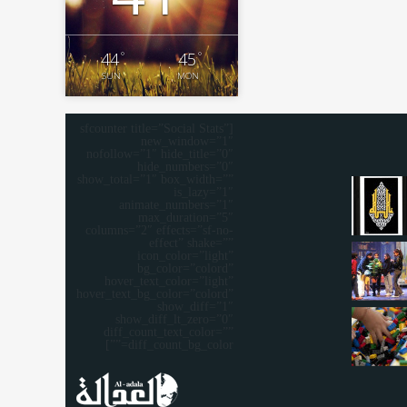
°
°
44
45
SUN
MON
[sfcounter title=”Social Stats”
new_window=”1″
nofollow=”1″ hide_title=”0″
hide_numbers=”0″
show_total=”1″ box_width=””
is_lazy=”1″
animate_numbers=”1″
max_duration=”5″
columns=”2″ effects=”sf-no-
effect” shake=””
icon_color=”light”
bg_color=”colord”
hover_text_color=”light”
hover_text_bg_color=”colord”
show_diff=”1″
show_diff_lt_zero=”0″
diff_count_text_color=””
diff_count_bg_color=””]