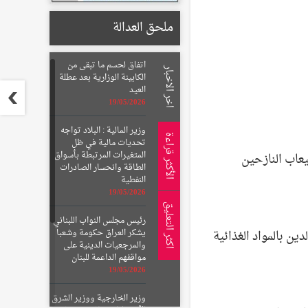
ملحق العدالة
اتفاق لحسم ما تبقى من
اخر الاخبار
الكابينة الوزارية بعد عطلة
العيد
19/05/2026
وزير المالية : البلاد تواجه
الأكثر قراءة
تحديات مالية في ظل
المتغيرات المرتبطة بأسواق
عاب النازحين
الطاقة وانحسار الصادرات
النفطية
19/05/2026
اكثر التعليق
رئيس مجلس النواب اللبناني
يشكر العراق حكومة وشعبا
ين بالمواد الغذائية
والمرجعيات الدينية على
مواقفهم الداعمة للبنان
19/05/2026
وزير الخارجية ووزير الشرق