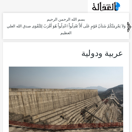
بسم الله الرحمن الرحيم
وَلاَ يَجْرِمَنَّكُمْ شَنَآنُ قَوْمٍ عَلَى أَلاَّ تَعْدِلُواْ اعْدِلُواْ هُوَ أَقْرَبُ لِلتَّقْوَى
صدق الله العلي
العظيم
عربية ودولية