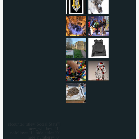
[sfcounter title=”Social Stats”
new_window=”1″
nofollow=”1″ hide_title=”0″
hide_numbers=”0″