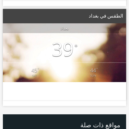
الطقس في بغداد
بغداد
39
°
°
°
45
44
SAT
SUN
مواقع ذات صلة