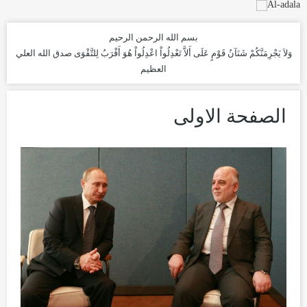
بسم الله الرحمن الرحيم
وَلاَ يَجْرِمَنَّكُمْ شَنَآنُ قَوْمٍ عَلَى أَلاَّ تَعْدِلُواْ اعْدِلُواْ هُوَ أَقْرَبُ لِلتَّقْوَى
صدق الله العلي
العظيم
الصفحة الاولى