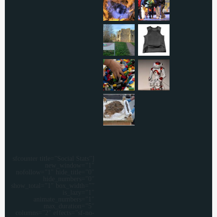
[sfcounter title=”Social Stats”
new_window=”1″
nofollow=”1″ hide_title=”0″
hide_numbers=”0″
show_total=”1″ box_width=””
is_lazy=”1″
animate_numbers=”1″
max_duration=”5″
columns=”2″ effects=”sf-no-