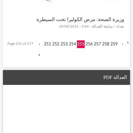
وزيرة الصحة: مرض الكوليرا تحت السيطرة
بغداد / متابعة العدالة - 2:04 - 29/09/2015
«
Page 255 of 277
‹
251
252
253
254
255
256
257
258
259
›
»
العدالة PDF