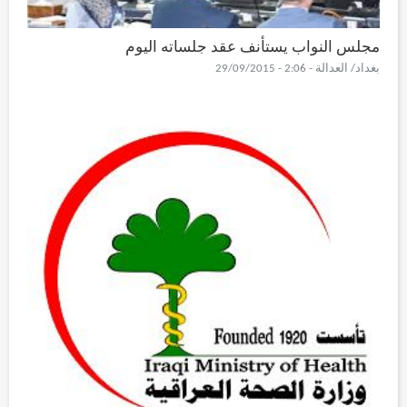
مجلس النواب يستأنف عقد جلساته اليوم
بغداد/ العدالة - 2:06 - 29/09/2015