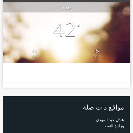
بغداد
42
°
°
°
44
45
SUN
MON
مواقع ذات صلة
عادل عبد المهدي
وزارة النفط