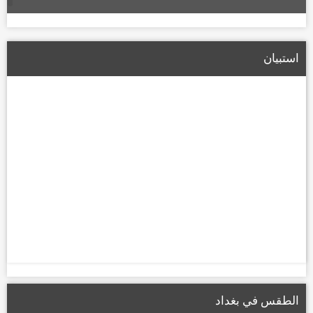
الإعمار تعلن تشكيل لجان لتعويض أصحاب الأراضي المتأثرة بمسار
الطريق الحلقي الرابع
استبيان
22/01/2026
الطقس في بغداد