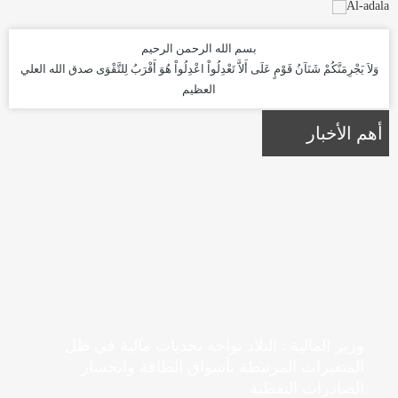
بسم الله الرحمن الرحيم
وَلاَ يَجْرِمَنَّكُمْ شَنَآنُ قَوْمٍ عَلَى أَلاَّ تَعْدِلُواْ اعْدِلُواْ هُوَ أَقْرَبُ لِلتَّقْوَى
صدق الله العلي
العظيم
أهم الأخبار
وزير المالية : البلاد تواجه تحديات مالية في ظل
المتغيرات المرتبطة بأسواق الطاقة وانحسار
الصادرات النفطية