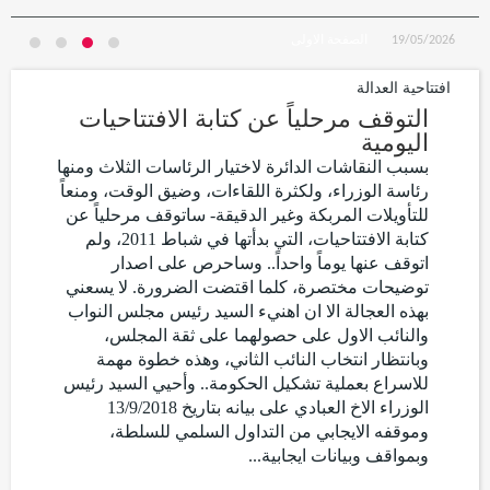
الصفحة الاولى
19/05/2026
افتتاحية العدالة
التوقف مرحلياً عن كتابة الافتتاحيات
اليومية
بسبب النقاشات الدائرة لاختيار الرئاسات الثلاث ومنها
رئاسة الوزراء، ولكثرة اللقاءات، وضيق الوقت، ومنعاً
للتأويلات المربكة وغير الدقيقة- ساتوقف مرحلياً عن
كتابة الافتتاحيات، التي بدأتها في شباط 2011، ولم
اتوقف عنها يوماً واحداً.. وساحرص على اصدار
توضيحات مختصرة، كلما اقتضت الضرورة. لا يسعني
بهذه العجالة الا ان اهنيء السيد رئيس مجلس النواب
والنائب الاول على حصولهما على ثقة المجلس،
وبانتظار انتخاب النائب الثاني، وهذه خطوة مهمة
للاسراع بعملية تشكيل الحكومة.. وأحيي السيد رئيس
الوزراء الاخ العبادي على بيانه بتاريخ 13/9/2018
وموقفه الايجابي من التداول السلمي للسلطة،
وبمواقف وبيانات ايجابية...