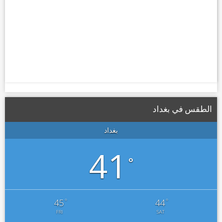
الطقس في بغداد
بغداد
41
°
°
°
45
44
FRI
SAT