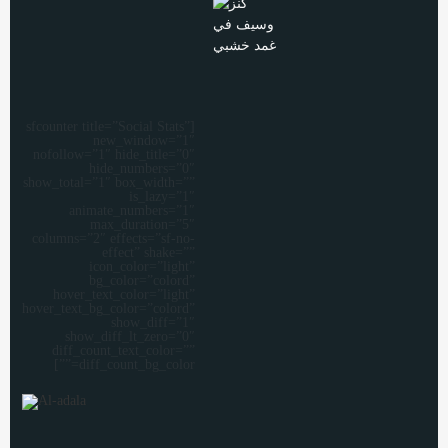
[sfcounter title=”Social Stats”
new_window=”1″
nofollow=”1″ hide_title=”0″
hide_numbers=”0″
show_total=”1″ box_width=””
is_lazy=”1″
animate_numbers=”1″
max_duration=”5″
columns=”2″ effects=”sf-no-
effect” shake=””
icon_color=”light”
bg_color=”colord”
hover_text_color=”light”
hover_text_bg_color=”colord”
show_diff=”1″
show_diff_lt_zero=”0″
diff_count_text_color=””
diff_count_bg_color=””]