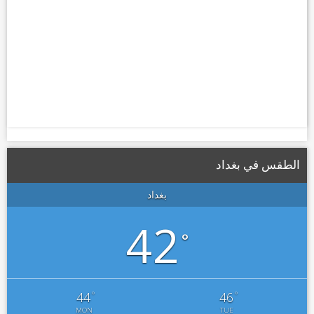
الطقس في بغداد
بغداد
42
°
°
°
44
46
MON
TUE