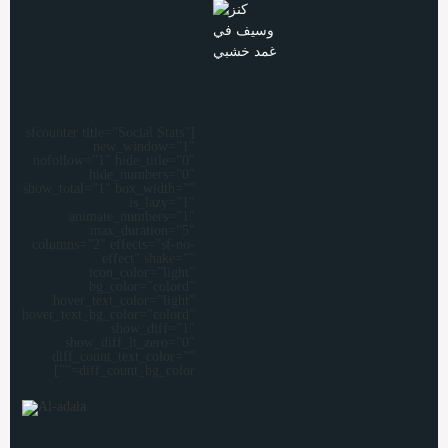
[sfcounter title=”Social Stats”
new_window=”1″
nofollow=”1″ hide_title=”0″
hide_numbers=”0″
show_total=”1″ box_width=””
is_lazy=”1″
animate_numbers=”1″
max_duration=”5″
columns=”2″ effects=”sf-no-
effect” shake=””
icon_color=”light”
bg_color=”colord”
hover_text_color=”light”
hover_text_bg_color=”colord”
show_diff=”1″
show_diff_lt_zero=”0″
diff_count_text_color=””
diff_count_bg_color=””]