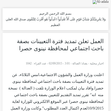
بسم الله الرحمن الرحيم
وَلاَ يَجْرِمَنَّكُمْ شَنَآنُ قَوْمٍ عَلَى أَلاَّ تَعْدِلُواْ اعْدِلُواْ هُوَ أَقْرَبُ لِلتَّقْوَى
صدق الله العلي
العظيم
العمل تعلن تمديد فترة التعيينات بصفة
باحث اجتماعي لمحافظة نينوى حصرا
اخبار محلية
-
بغداد/ العدالة - 3:01 - 02/09/2015
-
عدد القراء : 1042
اعلنت وزارة العمل والشؤون الاجتماعية،امس الثلاثاء، عن
تمديد فترة التعيينات بصفة باحث اجتماعي لمحافظة نينوى
حصرا.وافاد بيان لمكتب اعلام الوزارة تلقت ( العدالة ) نسخة
منه انه” تقرر تمديد التقديم للتعيين بصفة باحث اجتماعي
لمحافظة نينوى حصرا عبر الموقع الالكتروني للوزارة لغاية
10/9/2015لعدم اكتمال العدد المطلوب”.وكانت وزارة العمل