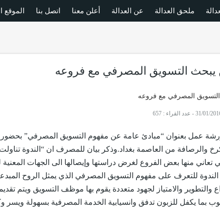
ملحق العدالة
عن العدالة
أعلن معنا
اتصل بنا
الموقع ا
يبحث التسويق المصرفي مع فروعه
-
عدد القراء : 657
شة عمل بعنوان “مبادئ عامة عن مفهوم التسويق المصرفي” بحضور 
خ والرصافة من العاصمة بغداد.وذكر بيان للمصرف ان “الندوة تناولت
 تعاني منها بعض الفروع لغرض دراستها وإيصالها الى الجهات المعنية 
الندوة للتعرف على مفهوم التسويق المصرفي الذي يمثل الروح المبدع
داع والتطوير والامتياز لجهود متعددة يقوم بها موظف التسويق ويتم تقديم
 بما يكفل للزبون تدفق وانسيابية الخدمة المصرفية بسهولة ويسر وك