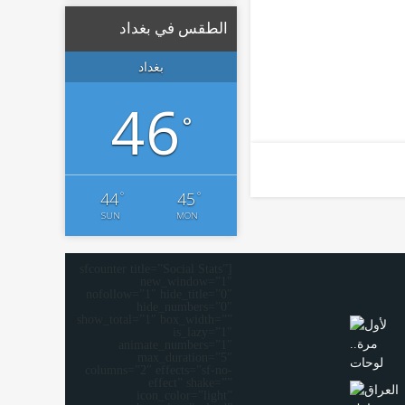
الطقس في بغداد
بغداد
46
°
°
°
44
45
SUN
MON
[sfcounter title=”Social Stats”
new_window=”1″
nofollow=”1″ hide_title=”0″
hide_numbers=”0″
show_total=”1″ box_width=””
is_lazy=”1″
animate_numbers=”1″
max_duration=”5″
columns=”2″ effects=”sf-no-
effect” shake=””
icon_color=”light”