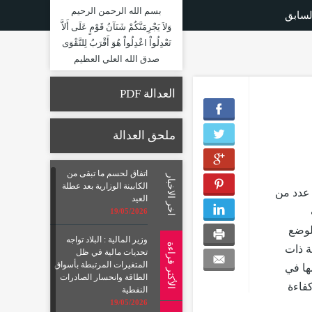
بسم الله الرحمن الرحيم
لسابق
وَلاَ يَجْرِمَنَّكُمْ شَنَآنُ قَوْمٍ عَلَى أَلاَّ
تَعْدِلُواْ اعْدِلُواْ هُوَ أَقْرَبُ لِلتَّقْوَى
صدق الله العلي العظيم
العدالة PDF
ملحق العدالة
اتفاق لحسم ما تبقى من
اخر الاخبار
الكابينة الوزارية بعد عطلة
عدد من
العيد
19/05/2026
لوضع
وزير المالية : البلاد تواجه
الأكثر قراءة
ة ذات
تحديات مالية في ظل
المتغيرات المرتبطة بأسواق
ها في
الطاقة وانحسار الصادرات
فاءة
النفطية
19/05/2026