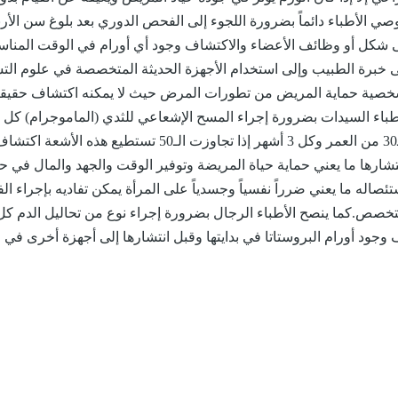
صي الأطباء دائماً بضرورة اللجوء إلى الفحص الدوري بعد بلوغ سن الأر
ى شكل أو وظائف الأعضاء والاكتشاف وجود أي أورام في الوقت المنا
إلى خبرة الطبيب وإلى استخدام الأجهزة الحديثة المتخصصة في علوم ا
لشخصية حماية المريض من تطورات المرض حيث لا يمكنه اكتشاف حقيقة 
إذا كانت المرأة تجاوز الـ30 من العمر وكل 3 أشهر إذا تجاوزت الـ50 تستطيع هذه الأش
نتشارها ما يعني حماية حياة المريضة وتوفير الوقت والجهد والمال في حا
تئصاله ما يعني ضرراً نفسياً وجسدياً على المرأة يمكن تفاديه بإجراء ا
خصص.كما ينصح الأطباء الرجال بضرورة إجراء نوع من تحاليل الدم كل
جود أورام البروستاتا في بدايتها وقبل انتشارها إلى أجهزة أخرى في 