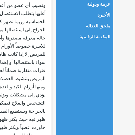
عربية ودولية
وتصيب أي عضو من أعضا
أغلبها يتطلب الاستئصال
الأخيرة
الحساسية وربما تظهر كر
ملحق العدالة
الجراح إلى استئصالها م
المكتـبة الرقـمية
حالة معرفة مصدرها وأسبا
للأسرة خصوصاً الأورام ال
للمريض إلا إذا كانت ظاهر
سواء باستئصالها أو إهم
فترات متقاربة ضماناً لع
المريض بتنشيط العضلات
ومنها أورام الكبد والغدة
تؤدي إلى مشكلات وتؤثر 
التشخيص والعلاج فيمكن
بالجراحة ويستطيع الطبي
ظهر فيه حيث يكثر ظهورها 