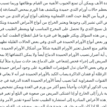
ة الأنف ويمكن أن تمنع الجيوب الأنفية من القيام بوظائفها وربما تسبب
معظم حالات أورام الثدي حميدة ويكتشف هذا الورم بمحض المصادفة إذ
قريباً من الإبط حيث الغدد اللمفاوية وتختلف أنواع أورام الثدي من حيث
ض التي تشير إلى وجودها ويعتبر الخراج من أنواع الأمراض الحميدة ويتك
خل نسيج الثدي ولا تحصل على المخرج المناسب لها ويضطر الطبيب في
ص من هذه السوائل ويكثر ظهورها في فترة ما قبل انقطاع الطمث كما ي
ر بعض أنواع الأورام الحميدة في الثدي وفي بعض الحالات القليلة تظهر
قاقير منع الحمل.تعتبر الأورام الليفية شكلاً من أشكال الأورام الحميدة 
ى أية أضرار.تصيب الأورام الحميدة الدماغ أيضاً ولا يمكن اكتشافها إلا ب
لمريض إلى إجراء فحص إشعاعي على الدماغ بعد حادث سيارة مثلاً ل
ام وفي بعض الأحيان تدل المؤشرات الظاهرية على وجود أمراض حميدة 
زغللة أو فقدان الذاكرة.يصاب الكبد بالأورام الحميدة غير أنه لا يعاني 
لقنوات الصفراوية كما تصيب أيضاً الأورام الحميدة الغدة الدرقية في ج
ب الذكور أو الإناث وأحياناً ينمو أكثر من ورم في الغدة ويمكن تشخيص
ة بارزاً إلى الخارج أو إذا اشتكى المريض من صعوبة في البلع أو تغير ف
الأعراض المبادرة إلى استشارة الطبيب تجنباً لسوء تقدير الأمر وغالباً
احي إلا إذا كان الورم يؤثر في جودة حياد المريض ويعيقه عن القيام بدو