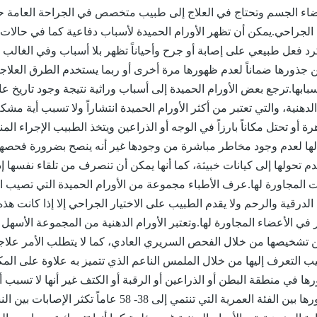
ء الجسم وتحتاج في العلاج إلى طبيب متخصص في الجراحة العامة ح
 الجراحي.يمكن أن تظهر الأورام الحميدة لأسباب دفاعية كما في حالات
د فعل طبيعي على إصابة أو جرح وأحياناً تظهر بلا أسباب وفي الغالب
ن جذورها ضماناً لعدم ظهورها مرة أخرى أو ربما يستخدم الطرق العلاج
بها.ترجع بعض الأورام الحميدة إلى أسباب وراثية نتيجة وجود تاريخ عا
دهنية، والتي تعتبر من أكثر الأورام الحميدة انتشاراً ولا تسبب أية مشك
ة أو تحتل مكاناً بارزاً في الوجه أو الذراعين ويتخذ الطبيب الإجراء ال
الها لعدم وجود مخاطر مباشرة من وجودها غير أنه ينصح بضرورة فحصه
دم تحولها إلى كيانات خبيثة، كما أنها يمكن أن تنصرف من تلقاء نفسها إذ
 المجاورة لها.عرف الأطباء مجموعة من الأورام الحميدة التي تصيب 
 الدرقية والرحم ولا يقدم الطبيب على الاختيار الجراحي إلا إذا كانت هذه 
في الأعضاء المجاورة لها.وتعتبر الأورام الدهنية من المجموعة الأسهل
 تشخيصها من خلال الفحص السريري العادي، كما لا يتطلب الأمر علاج
ب التعرف إليها من خلال الملمس الناعم الذي تتميز به علاوة على المك
في منطقة البطن أو الذراعين أو الرقبة أو الكتف غير أنها لا تسبب ألماً
جاورت عصباً ويكثر ظهورها بين الفئة العمرية التي تنتمي إلى 38- 58 عاماً تكثر الإصابا