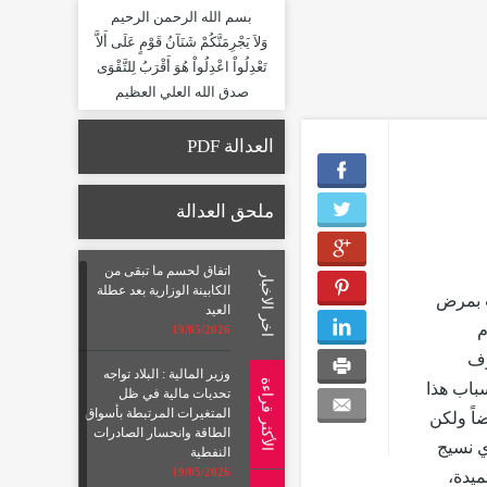
بسم الله الرحمن الرحيم
وَلاَ يَجْرِمَنَّكُمْ شَنَآنُ قَوْمٍ عَلَى أَلاَّ
تَعْدِلُواْ اعْدِلُواْ هُوَ أَقْرَبُ لِلتَّقْوَى
صدق الله العلي العظيم
العدالة PDF
ملحق العدالة
اتفاق لحسم ما تبقى من
اخر الاخبار
الكابينة الوزارية بعد عطلة
ب بمرض
العيد
م
19/05/2026
رف
وزير المالية : البلاد تواجه
الأكثر قراءة
سباب هذا
تحديات مالية في ظل
المتغيرات المرتبطة بأسواق
اً ولكن
الطاقة وانحسار الصادرات
ي نسيج
النفطية
19/05/2026
ميدة،