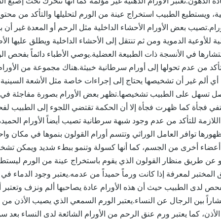
 الدهون.تعتبر الأورام الدهنية غير مؤلمة كما أنها تتحرك تحت إصبع ا
ية، ويستطيع الطبيب استخراج عينة من الورم لتحليلها والتأكد من محتويات
ام.تصيب بعض الأورام الأحشاء الداخلية مثل الرحم أو المعدة غير أن بدا
ة للأوعية الدموية ومن ثم تنتقل إلى الأحشاء الداخلية ويطلق عليها الأ
نتشارها في الأنسجة ذات الطبيعة العضلية.يوصي الأطباء دائماً بفحص ال
تأكد من عدم تحولها إلى أورام سرطانية خبيثة.هناك مجموعة من الأورام
ي ألم غير أن تشخيصها يحتاج إلى إجراءات خاصة مثل الأشعة السينية إ
صل تسهل على الطبيب تشخيصها.تظهر بعض الأورام بصورة مفاجئة في
تفي فجأة كما ظهرت فجأة إلا أن الحكمة تقتضي اللجوء إلى الطبيب ل
اللازمة للتأكد من عدم وجود شبهة سرطانية تصيب أيضاً الأورام الحميدة
ورها توافر العامل الوراثي وتتسم أورام القولون بنموها في مكان وا
ى أعضاء أخرى من الجسم، كما أنها كسولة وتنمو ببطء شديد ويمكن تشخ
ن طريق منظار القولون الذي يقوم باستخراج عينة من الورم ليستطي
المختبر لمعرفة إذا كانت ورماً حميداً من عدمه.يعتبر وجود الدماء في
حص لدى الطبيب حيث أن هذه الأورام عادة يصاحبها ألم ونزف وتعتبر أ
تشاراً بين الرجال عن النساء.يعتبر الورم السمعي الذي يصيب الأذن من ا