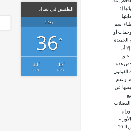
لفاحص ما
ها إذا
الطقس في بغداد
يتها
بغداد
طباء اسم
36
وحمات أو
°
 الحميدة
لا أن
 عنق
°
°
44
45
فحص هذه
SUN
MON
 القولون
حد وعدم
يصها عن
ع
 الفضلات
ورام
لأورام
التي تنمو في خارج قناة الأذن، كما يعتبر ورم عنق الرحم من الأورام الشائعة لدى النساء بعد سن الـ20