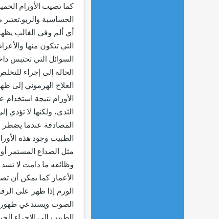
كما تصيب الأورام الحميد
الحساسية والربو.تعتبر 
أي ألم وفي الغالب يظهر 
التي تتكون منها والأعرا
السوائل التي تحتبس دا
الحالة إلى إجراء للتخل
العلاج الهرموني إلى ظهو
الأورام نتيجة استخدام ع
الثدي، ولكنها لا تؤدي إل
المصادفة عندما يضطر ا
الطبيب وجود هذه الأور
مثل الصداع المستمر أو ال
وظائفه ما دامت لا تسد ا
الأعمار كما يمكن أن تصي
الورم إذا ظهر على الرقب
الصوت ويستدعي ظهور هذه 
الطبيب إلى الإجراء الجر