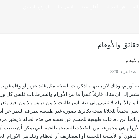
لة
عن العدالة
أعلن معنا
اتصل بنا
الموقع السابق
حقائق والأوهام
عدد القراء : 3370
ة أورام، وذلك لارتباطها بالذكريات السيئة مثل فقد عزيز أو وفاة قري
ير إلى أن هناك فارقاً كبيراً ما بين الأورام والسرطانات فليس كل ور
عاً من الأورام لا تنتمي إلى فئة السرطانات لا من قريب ولا من بعيد وتع
 يعني تجمعاً للخلايا نتيجة تكاثرها بصورة غير طبيعية بصرف النظر عن أ
م ناتجاً عن دفاعات طبيعية للجسم عن نفسه في هذه الحالة لا يعتبر مرض
الأورام هي مجموعة من التكتلات النسيجية الحية التي يمكن أن تصيب أ
دهون أو الأنسجة اللحمية أو الغضاريف أو العظام وتلك هي الأورام الح