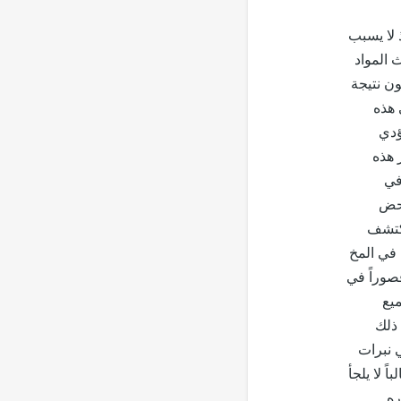
 لا يسبب
 المواد
ون نتيجة
 هذه
ؤدي
 هذه
في
محض
يكتشف
في المخ
قصوراً في
ميع
 ذلك
ي نبرات
 لا يلجأ
ره