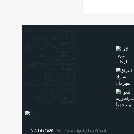
[sfcounter title=”Social Stats”
new_window=”1″
nofollow=”1″ hide_title=”0″
hide_numbers=”0″
show_total=”1″ box_width=””
is_lazy=”1″
animate_numbers=”1″
max_duration=”5″
columns=”2″ effects=”sf-no-
effect” shake=””
icon_color=”light”
bg_color=”colord”
hover_text_color=”light”
hover_text_bg_color=”colord”
show_diff=”1″
show_diff_lt_zero=”0″
diff_count_text_color=””
diff_count_bg_color=””]
Al Adala 2026
Website design by LeafGlobal