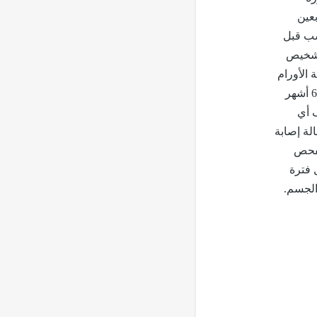
بعين
سب قبل
لتشخيص
الأورام
ومدى خطورته.ينصح الأطباء السيدات بضرورة إجراء المسح الإشعاعي للثدي (الماموجرام) كل 6 أشهر
عة اكتشاف أي
لة إصابة
لفحص
 فترة
الجسم.