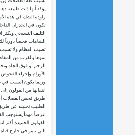
بسبب قلة العضلات وزيادة
يؤكد أنها ذات طبيعة دهن
راوده الشك في هذه الأور
تكون في الجدران الداخلي
التليف النسيجي ويكثر ا
الشامات فحصاً دورياً لل
تصيب العظام ولا تسبب أ
نموها بالقرب من المفا
الرحم أو فوق الجلد وتخ
الأورام وإجراء الفحوص 
وربما يكون السبب في ظه
انتقالها من القولون إل
طريق فحص الفضلات أو ع
الطبيب تحليله عن طريق 
عرضاً مهماً يستوجب الف
القولون الحميدة أكثر ان