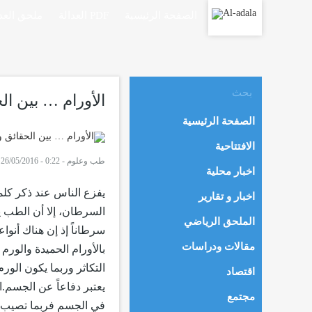
الصفحة الرئيسية
العدالة PDF
ملحق العدا
الأورام … بين ال
الصفحة الرئيسية
الافتتاحية
طب وعلوم
-
0:22 - 26/05/2016
-
اخبار محلية
يفزع الناس عند ذكر كلم
اخبار و تقارير
السرطان، إلا أن الطب يش
الملحق الرياضي
سرطاناً إذ إن هناك أنوا
مقالات ودراسات
بالأورام الحميدة والورم
التكاثر وربما يكون الور
اقتصاد
يعتبر دفاعاً عن الجسم.
مجتمع
في الجسم فربما تصيب ال