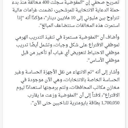
تصريح صحفي إن “المفوضية سجلت 400 مخالفة منذ بدء
حملة الدعاية الانتخابية للمرشحين، تضمنت غرامات مالية
تتراوح بين مليوني إلى 10 ملايين دينار”، مؤكدًا أنه “إذا
استمرت هذه المخالفات ستتضاعف المبالغ”.
وأضاف أن “المفوضية مستمرة في تنفيذ التدريب الهرمي
لموظفي الاقتراع على شكل وجبات، وتشمل أيضًا تدريب
موظفي الاحتياط لتعويض أي غياب أو تأخير من قبل
موظفي الأساس”.
وأشار إلى أنه “تم الانتهاء من نقل الأجهزة الحساسة وغير
الحساسة الخاصة بالانتخابات، وهي الآن موجودة في
مخازن مكاتب المحافظات، وتتم برمجتها استعدادًا ليوم
الاقتراع”، لافتاً إلى أن “المفوضية وزعت ما يقارب
1,700,050 بطاقة بايومترية للناخبين حتى الآن”.