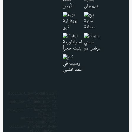
[sfcounter title=”Social Stats”
new_window=”1″
nofollow=”1″ hide_title=”0″
hide_numbers=”0″
show_total=”1″ box_width=””
is_lazy=”1″
animate_numbers=”1″
max_duration=”5″
columns=”2″ effects=”sf-no-
effect” shake=””