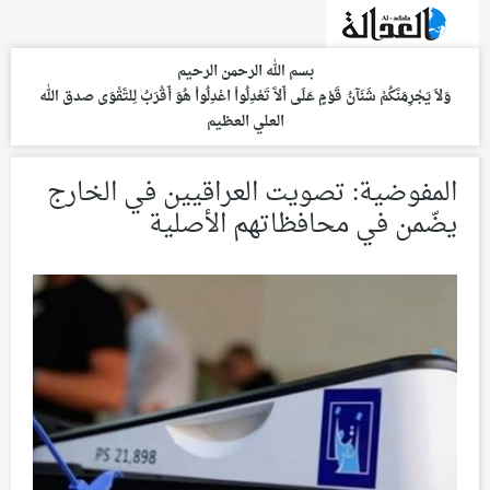
بسم الله الرحمن الرحيم
وَلاَ يَجْرِمَنَّكُمْ شَنَآنُ قَوْمٍ عَلَى أَلاَّ تَعْدِلُواْ اعْدِلُواْ هُوَ أَقْرَبُ لِلتَّقْوَى
صدق الله
العلي العظيم
المفوضية: تصويت العراقيين في الخارج
يضّمن في محافظاتهم الأصلية