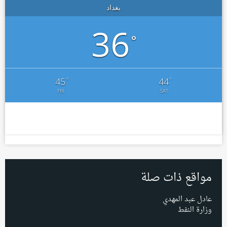
بغداد
36
°
°
°
45
44
FRI
SAT
مواقع ذات صلة
عادل عبد المهدي
وزارة النفط