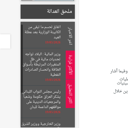
ملحق العدالة
اتفاق لحسم ما تبقى من
اخر الاخبار
الكابينة الوزارية بعد عطلة
العيد
19/05/2026
وزير المالية : البلاد تواجه
الأكثر قراءة
تحديات مالية في ظل
المتغيرات المرتبطة بأسواق
الطاقة وانحسار الصادرات
فيما أشار
النفطية
ليات
19/05/2026
ينيات
اكثر التعليق
رين خلال
رئيس مجلس النواب اللبناني
يشكر العراق حكومة وشعبا
والمرجعيات الدينية على
مواقفهم الداعمة للبنان
19/05/2026
وزير الخارجية ووزير الشرق