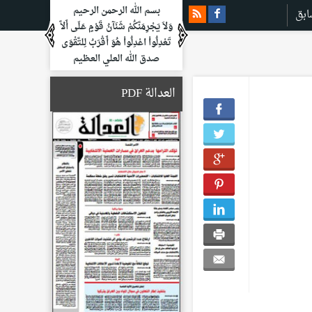
بسم الله الرحمن الرحيم
ابق
وَلاَ يَجْرِمَنَّكُمْ شَنَآنُ قَوْمٍ عَلَى أَلاَّ
تَعْدِلُواْ اعْدِلُواْ هُوَ أَقْرَبُ لِلتَّقْوَى
صدق الله العلي العظيم
العدالة PDF