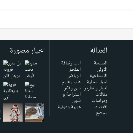
العدالة
اخبار مصورة
الصفحة
ادب وثقافة
الاولى
الملحق
الافتتاحية
الرياضي
اخبار محلية
طب وعلوم
اخبار و تقارير
دين وفكر
مقالات
استراحة و
ودراسات
فنون
اقتصاد
عربية ودولية
مجتمع