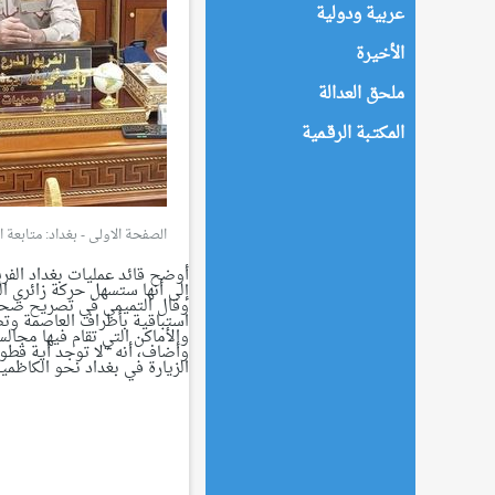
عربية ودولية
الأخيرة
ملحق العدالة
المكتـبة الرقـمية
الصفحة الاولى
-
بغداد: متابعة العدالة - :01
أوضح قائد عمليات بغداد الفر
إلى أنها ستسهل حركة زائري ال
وقال التميمي في تصريح صحفي 
استباقية بأطراف العاصمة وتض
والأماكن التي تقام فيها مجال
وأضاف، أنه “لا توجد أية قطوع
الزيارة في بغداد نحو الكاظمي