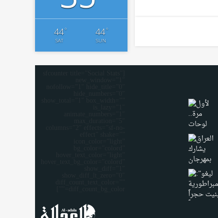
°
°
44
44
SAT
SUN
[sfcounter title=”Social Stats”
new_window=”1″
nofollow=”1″ hide_title=”0″
hide_numbers=”0″
show_total=”1″ box_width=””
is_lazy=”1″
animate_numbers=”1″
max_duration=”5″
columns=”2″ effects=”sf-no-
effect” shake=””
icon_color=”light”
bg_color=”colord”
hover_text_color=”light”
hover_text_bg_color=”colord”
show_diff=”1″
show_diff_lt_zero=”0″
diff_count_text_color=””
diff_count_bg_color=””]