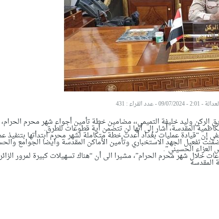
2 - 09/07/2024
-
عدد القراء : 431
يق الركن وليد خليفة التميمي،، مضامين خطة تأمين أجواء شهر محرم الحرام، و
كاظمية المقدسة، أشار إلى أنها لن تتضمن أية قطوعات للطرق.
إن “قيادة عمليات بغداد أعدت خطة متكاملة لشهر محرم ابتدأتها بتنفيذ عم
منت تفعيل الجهد الاستخباري وتأمين الأماكن المقدسة وايضا الجوامع والحس
س العزاء الحسيني”.
ات خلال شهر محرم الحرام”، مشيرا الى أن “هناك تسهيلات كبيرة لمرور الزائ
ة المقدسة