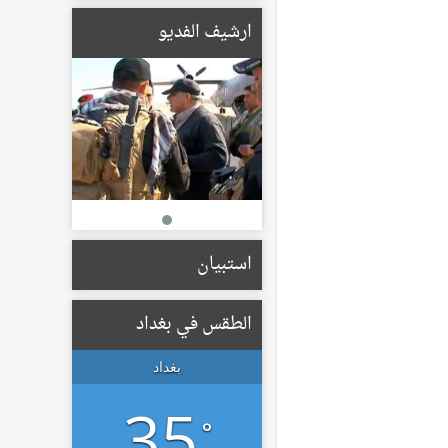
الأوسط البريطاني يبحثان
الأوضاع الإقليمية
ارشيف الفديو
والتطورات بالمنطقة
19/05/2026
الإعمار تعلن تشكيل لجان
لتعويض أصحاب الأراضي
المتأثرة بمسار الطريق
الحلقي الرابع
22/01/2026
استبيان
الطقس في بغداد
بغداد
35
°