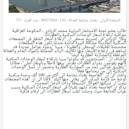
الصفحة الاولى
-
بغداد: متابعة العدالة - 2:03 - 09/07/2024
-
عدد القراء : 573
طالب عضو لجنة الاستثمار النيابية محمد الزيادي ، الحكومة العراقية
بمراقبة ارتفاع اسعار الوحدات السكنية والعقارات.
وقال الزيادي في تصريح صحفي ان “ارتفاع أسعار الشقق في المجمعات
السكنية الجديدة مشكلة كبيرة خاصة عندما تكون هذه المجمعات
مخصصة للطبقات الوسطى والفقيرة”، مبينا “وجود عوامل عديدة قد
تساهم في ارتفاع الأسعار منها تكاليف البناء المتمثلة بالمواد الخام والعمالة
المرتفعة والمضاربة العقارية ايضا”.
واضاف ان ” المستثمرين قد يكونوا سببا بارتفاع اسعار الوحدات السكنية
لأنهم يقومون بشراء العقارات بغرض بيعها لاحقا وبأسعار اعلى”، مطالبا
“بتطبيق قوانين تحد من المضاربة العقارية وتضمن أن تصل الوحدات
السكنية إلى من يحتاجها فعلاً”.
واشار الى ان “العاصمة بغداد بحاجة الى أكثر من 100 ألف وحدة سكنية
لوضع حد لازمة السكن التي يعاني منها البلد” لافتا الى ان “هذه المجمعات
يجب ان تسكنها العوائل البسيطة وذات الدخل المحدود”.
يذكر ان العاصمة بغداد تشهد غليانا في اسعار الوحدات السكنية بسبب
غياب المتابعة حيث وصلت اغلب اسعار العقارات الى ارقام فلكية