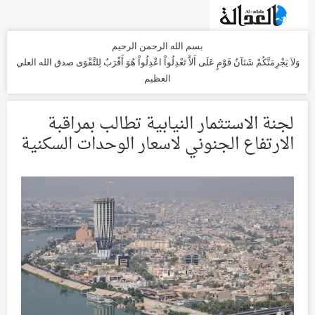
بسم الله الرحمن الرحيم
وَلاَ يَجْرِمَنَّكُمْ شَنَآنُ قَوْمٍ عَلَى أَلاَّ تَعْدِلُواْ اعْدِلُواْ هُوَ أَقْرَبُ لِلتَّقْوَى
صدق الله العلي
العظيم
لجنة الاستثمار النيابية تطالب بمراقبة
الارتفاع الجنوني لاسعار الوحدات السكنية