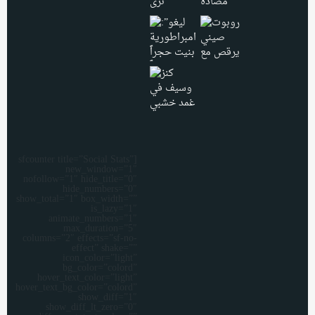
[sfcounter title=”Social Stats”
new_window=”1″
nofollow=”1″ hide_title=”0″
hide_numbers=”0″
show_total=”1″ box_width=””
is_lazy=”1″
animate_numbers=”1″
max_duration=”5″
columns=”2″ effects=”sf-no-
effect” shake=””
icon_color=”light”
bg_color=”colord”
hover_text_color=”light”
hover_text_bg_color=”colord”
show_diff=”1″
show_diff_lt_zero=”0″