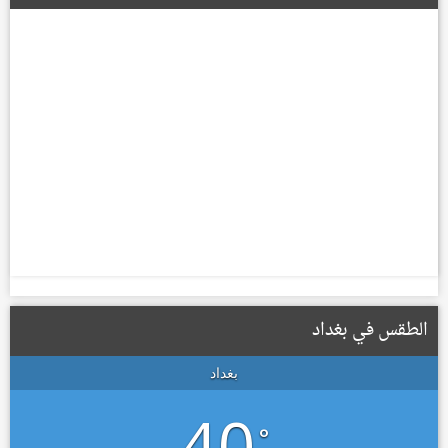
الطقس في بغداد
بغداد
40
°