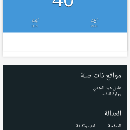
°
°
44
45
SUN
MON
مواقع ذات صلة
عادل عبد المهدي
وزارة النفط
العدالة
الصفحة
ادب وثقافة