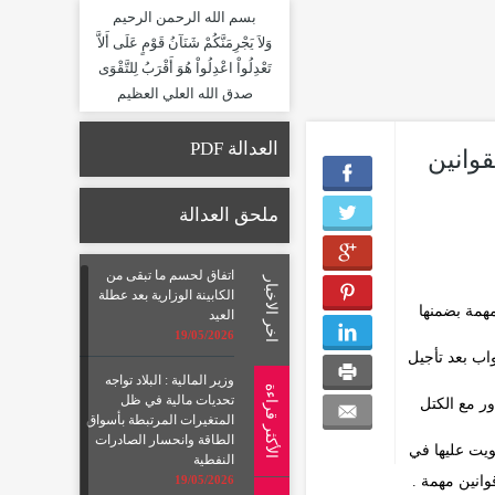
بسم الله الرحمن الرحيم
وَلاَ يَجْرِمَنَّكُمْ شَنَآنُ قَوْمٍ عَلَى أَلاَّ
تَعْدِلُواْ اعْدِلُواْ هُوَ أَقْرَبُ لِلتَّقْوَى
صدق الله العلي العظيم
العدالة PDF
وانين
ملحق العدالة
اتفاق لحسم ما تبقى من
اخر الاخبار
الكابينة الوزارية بعد عطلة
مهمة بضمنها
العيد
19/05/2026
اب بعد تأجيل
وزير المالية : البلاد تواجه
الأكثر قراءة
تحديات مالية في ظل
ور مع الكتل
المتغيرات المرتبطة بأسواق
الطاقة وانحسار الصادرات
ويت عليها في
النفطية
وانين مهمة .
19/05/2026