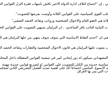
 إن “اجتماع ائتلاف ادارة الدولة الاخير ناقش باسهاب فقرة اقرار القوانين ال
لب القوى السياسية على القوانين الثلاثة وأوصت بعرضها للتصويت”.
الثلاثة هي العفو العام والاحوال الشخصية ورواتب وتقاعد الحشد الشعبي”.
النيابية النائب باقر الساعدي، ، ان البرلمان سينهي التصويت على القوانين الخل
 ان “احدى النقاط الاساسية التي سوف سوف ينتهي من حلها البرلمان هي ا
 يصوت عليها البرلمان هي قانون الاحوال الشخصية والعقارات وتقاعد الحشد ال
المشهداني سيكون له دور إيجابي كبير في تمشية القوانين المعطلة داخل المجل
ياسية جديدة بين الكتل للتصويت على القوانين او لتشريع قوانين جديدة مهمة
عقد الاسبوع الماضي اجتماعا اكد على أهمية تمديد الفصل التشريعي الثاني لمجلس
 التي يمر بها العراق