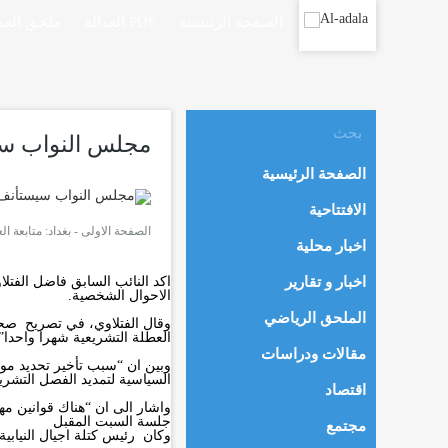
الصفحة الرئيسية
العدالة PDF
ملحق العدا
مجلس النواب سيس
الصفحة الرئيسية
الافتتاحية
الصفحة الاولى
-
بغداد: متابعة العدالة - 4:02 
اخبار محلية
اخبار و تقارير
اكد النائب السابق فاضل الفتل
الاحوال الشخصية.
الملحق الرياضي
وقال الفتلاوي، في تصريح صحف
العطلة التشريعية شهرا واحدا”.
مقالات ودراسات
وبين ان “سبب تأخير تحديد موعد
السياسية لتمديد الفصل التشري
اقتصاد
واشار الى ان “هناك قوانين م
جلسة السبت المقبل
مجتمع
وكان رئيس كتلة اجيال النيابي