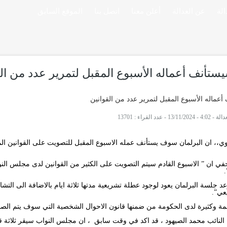
لة
عن العدالة
أعلن معنا
اتصل بنا
الموقع السابق
تأنف أعماله الأسبوع المقبل لتمرير عدد من الق
- 13/11/2024
-
عدد القراء : 13701
اوي،، ان البرلمان سوف يستأنف عمله الاسبوع المقبل للتصويت على القوانين ال
ي ان ” الاسبوع القادم سيتم التصويت على الكثير من القوانين لدى مجلس النو
 جلسة البرلمان يعود لوجود عطلة تشريعية مدتها ثلاثة ايام بالاضافة الى التشا
عي”.
همة وكثيرة لدى الحكومة من ضمنها قانون الاحوال الشخصية التي سوف يتم الص
ة النائب محمد الصيهود ، قد اكد في وقت سابق ، ان مجلس النواب سيقر ثلاثة ق