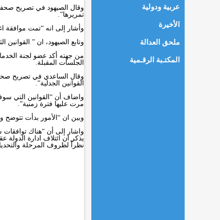
عربية ودولية
وقال الصيهود في تصريح صحفي ،
تمريرها”.
الأخيرة
وأشار إلى انه “تمت موافقة اغ
ملحق العدالة
وتابع الصيهود، ان ” القوانين 
من جهته أكد عضو لجنة الخدمات 
المكتـبة الرقـمية
الجلسات المقبلة.
وقال الساعدي في تصريح صحفي
القوانين الجدلية”.
واضاف أن “القوانين التي سوف
مرت عليها فترة زمنية”.
وبين ان “الأمور بدأت تتوضح و
واشار إلى أن “هناك توافقات س
يذكر ان ائتلاف ادارة الدولة 
نظراً لظروف المرحلة والتحديات