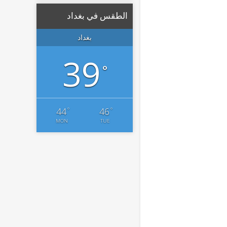
الطقس في بغداد
بغداد
39
°
°
°
44
46
MON
TUE