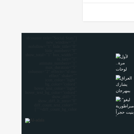
[sfcounter title=”Social Stats”
new_window=”1″
nofollow=”1″ hide_title=”0″
hide_numbers=”0″
show_total=”1″ box_width=””
is_lazy=”1″
animate_numbers=”1″
max_duration=”5″
columns=”2″ effects=”sf-no-
effect” shake=””
icon_color=”light”
bg_color=”colord”
hover_text_color=”light”
hover_text_bg_color=”colord”
show_diff=”1″
show_diff_lt_zero=”0″
diff_count_text_color=””
diff_count_bg_color=””]