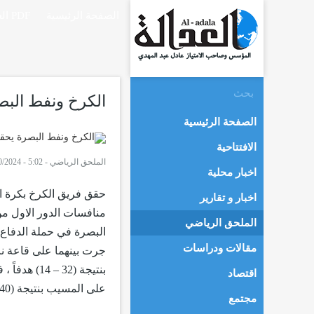
الصفحة الرئيسية
العدالة PDF
الكرخ ونفط البصر
الصفحة الرئيسية
الافتتاحية
الملحق الرياضي
-
5:02 - 28/10/2024
اخبار محلية
اخبار و تقارير
الملحق الرياضي
مقالات ودراسات
جرت بينهما على قاعة نا
اقتصاد
على المسيب بنتيجة (40-17)هدفاً.
مجتمع