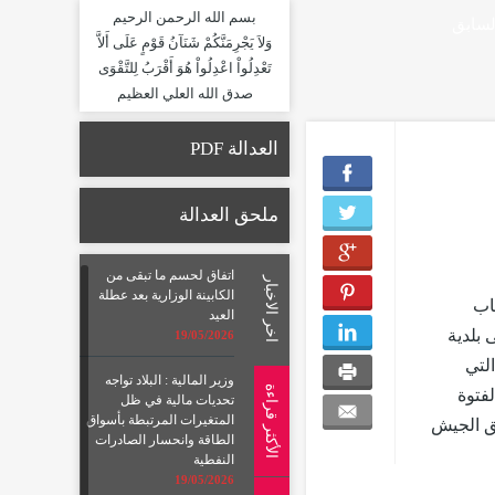
بسم الله الرحمن الرحيم
لسابق
وَلاَ يَجْرِمَنَّكُمْ شَنَآنُ قَوْمٍ عَلَى أَلاَّ
تَعْدِلُواْ اعْدِلُواْ هُوَ أَقْرَبُ لِلتَّقْوَى
صدق الله العلي العظيم
العدالة PDF
ملحق العدالة
اتفاق لحسم ما تبقى من
اخر الاخبار
الكابينة الوزارية بعد عطلة
 (42-15) هدفاً لحساب
العيد
ن الفوز على بلدية
19/05/2026
 في المباراة التي
وزير المالية : البلاد تواجه
الأكثر قراءة
فتوة
تحديات مالية في ظل
المتغيرات المرتبطة بأسواق
. فيما تغلب فريق الجيش
الطاقة وانحسار الصادرات
النفطية
19/05/2026