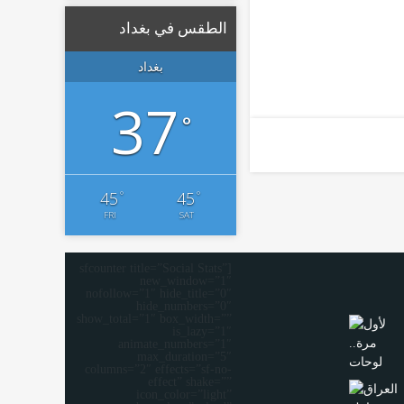
الطقس في بغداد
بغداد
37
°
°
°
45
45
FRI
SAT
[sfcounter title=”Social Stats”
new_window=”1″
nofollow=”1″ hide_title=”0″
hide_numbers=”0″
show_total=”1″ box_width=””
is_lazy=”1″
animate_numbers=”1″
max_duration=”5″
columns=”2″ effects=”sf-no-
effect” shake=””
icon_color=”light”