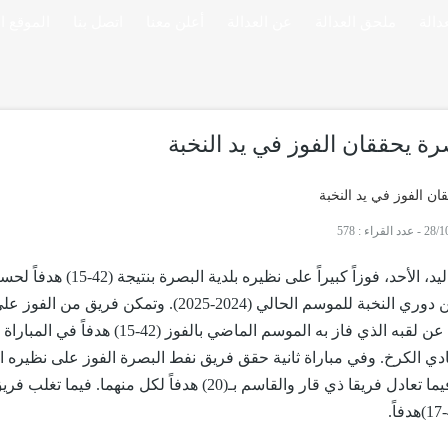
ملحق العدالة
عن العدالة
أعلن معنا
اتصل بنا
الموقع ا
ة يحققان الفوز في يد النخبة
-
عدد القراء : 578
حقق فريق الكرخ بكرة اليد، الأحد، فوزاً كبيراً على نظيره بلدية البصرة بنتيجة
منافسات الدور الاول من دوري النخبة للموسم الحالي (2024-2025). وتمكن فريق م
البصرة في حملة الدفاع عن لقبه الذي فاز به الموسم الماضي بالفوز (42-15) هدفاً
دي الكرخ. ‏وفي مباراة ثانية حقق فريق نفط البصرة الفوز على نظيره ال
بنتيجة (32 – 14) هدفاً ، فيما تعادل فريقا ذي قار والقاسم بـ(20) هدفاً لكل منهما