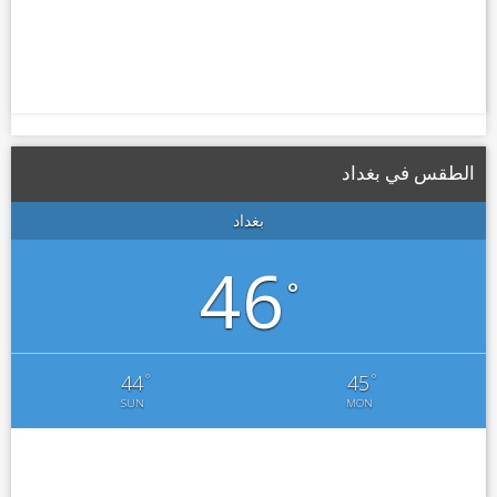
الطقس في بغداد
بغداد
46
°
°
°
44
45
SUN
MON