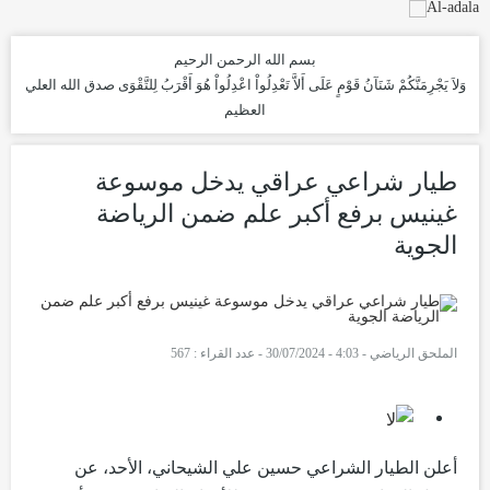
بسم الله الرحمن الرحيم
وَلاَ يَجْرِمَنَّكُمْ شَنَآنُ قَوْمٍ عَلَى أَلاَّ تَعْدِلُواْ اعْدِلُواْ هُوَ أَقْرَبُ لِلتَّقْوَى
صدق الله العلي
العظيم
طيار شراعي عراقي يدخل موسوعة
غينيس برفع أكبر علم ضمن الرياضة
الجوية
الملحق الرياضي
-
4:03 - 30/07/2024
-
عدد القراء : 567
أعلن الطيار الشراعي حسين علي الشيحاني، الأحد، عن