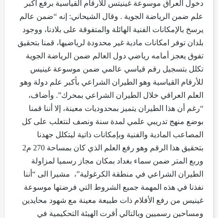
دخول العراق موسوعة غينيتس للأرقام القياسية برفع أكبر
علم ضمن الرياضة الجوية . وقال الشيحاني: إنه “ضمن عالم
يرسخ بالإمكانات الفنية الهائلة والمتفوقة على بلادنا، ووجود
بلدان توفر امكانات مادية غير محدودة لرياضيها، قمنا بتحقيق
تفوق يعجز أمامه رياضي دول العالم ضمن الرياضة الجوية
تكلل بتسجيل رقم قياسي عالمي ضمن موسوعة غينيس
للأرقام القياسية وهو الطيران الشراعي بأكبر علم دولة وهو
العلم العراقي خلال الطيران الشراعي بمحرك”. وأضاف،
“رغم أن هذا الطيران يتميز بمحدوديات معينة، إلا أننا قمنا
بوضع منهج تدريبي علمي لمدة سنة ونصف لنتغلب على كل
المصاعب المادية والفنية وبإمكانات ذاتية ليتكلل جهدنا
بتحقيق هذا الرقم وهو رفع العلم الذي كان بمساحة 270 م2
وربع المتر ضمن سماء بغداد بمكان مجاز رسميا لمزاولة
الطيران الشراعي في منطقة الكرغولية”، مشيرا الى “أننا
نفذنا في هذه المهمة جميع الشروط التي فرضتها موسوعة
غينيس من رفع الأفلام ذات طبيعة معينة مع شهود محايدين
ومساحين رسميين وبالتالي أقرت الهيئة التحكيمية في