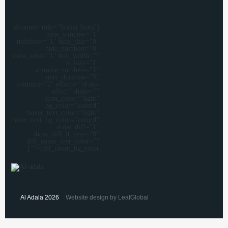
[sfcounter title=”Social Stats”
new_window=”1″
nofollow=”1″ hide_title=”0″
hide_numbers=”0″
show_total=”1″ box_width=””
is_lazy=”1″
animate_numbers=”1″
max_duration=”5″
columns=”2″ effects=”sf-no-
effect” shake=””
icon_color=”light”
bg_color=”colord”
hover_text_color=”light”
hover_text_bg_color=”colord”
show_diff=”1″
show_diff_lt_zero=”0″
diff_count_text_color=””
diff_count_bg_color=””]
Al Adala 2026
Website design by LeafGlobal