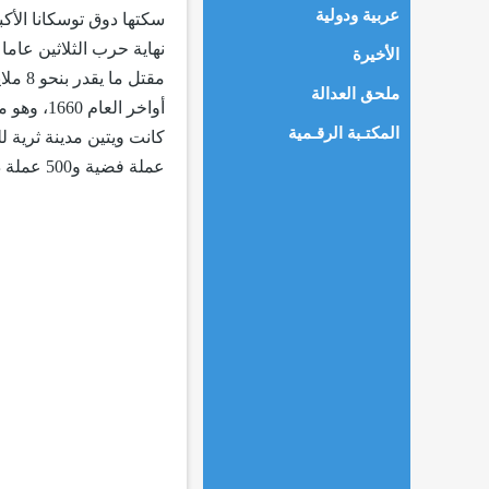
عربية ودولية
الأخيرة
مقتل 
ملحق العدالة
أواخر ال
المكتـبة الرقـمية
عملة فضية و500 عملة ذهبية، كان يخفيها في جميع أنحاء منزله.