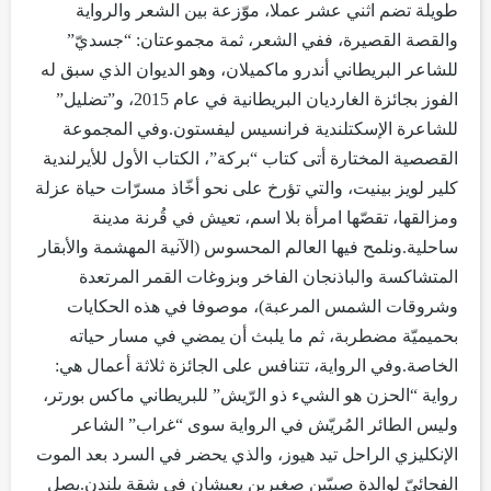
طويلة تضم اثني عشر عملا، موّزعة بين الشعر والرواية
والقصة القصيرة، ففي الشعر، ثمة مجموعتان: “جسديّ”
للشاعر البريطاني أندرو ماكميلان، وهو الديوان الذي سبق له
الفوز بجائزة الغارديان البريطانية في عام 2015، و”تضليل”
للشاعرة الإسكتلندية فرانسيس ليفستون.وفي المجموعة
القصصية المختارة أتى كتاب “بركة”، الكتاب الأول للأيرلندية
كلير لويز بينيت، والتي تؤرخ على نحو أخّاذ مسرّات حياة عزلة
ومزالقها، تقصّها امرأة بلا اسم، تعيش في قُرنة مدينة
ساحلية.ونلمح فيها العالم المحسوس (الآنية المهشمة والأبقار
المتشاكسة والباذنجان الفاخر وبزوغات القمر المرتعدة
وشروقات الشمس المرعبة)، موصوفا في هذه الحكايات
بحميميّة مضطربة، ثم ما يلبث أن يمضي في مسار حياته
الخاصة.وفي الرواية، تتنافس على الجائزة ثلاثة أعمال هي:
رواية “الحزن هو الشيء ذو الرّيش” للبريطاني ماكس بورتر،
وليس الطائر المُريّش في الرواية سوى “غراب” الشاعر
الإنكليزي الراحل تيد هيوز، والذي يحضر في السرد بعد الموت
الفجائيّ لوالدة صبيّين صغيرين يعيشان في شقة بلندن.يصل