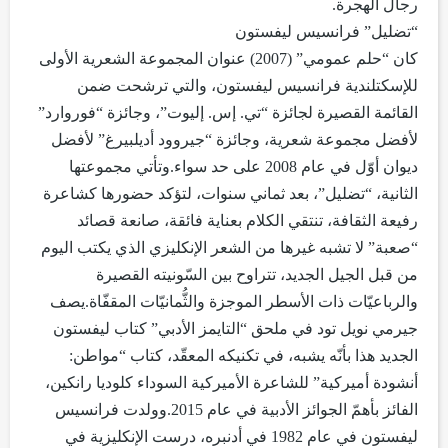
رجال الهجرة.
“تضليل” فرانسيس ليفستون
كان “حلم عمومي” (2007) عنوان المجموعة الشعرية الأولى
للإسكتلندية فرانسيس ليفستون، والتي ترشحت ضمن
القائمة القصيرة لجائزة “تي. إس. إليوت”، وجائزة “فوروارد”
لأفضل مجموعة شعرية، وجائزة “جيروود أديلبيرغ” لأفضل
ديوان أوّل في عام 2008 على حد سواء.وتأتي مجموعتها
الثانية، “تضليل”، بعد ثماني سنوات، لتؤكد حضورها كشاعرة
رفيعة الثقافة، تنتقي الكلام بعناية فائقة، صانعة قصائد
“صعبة” لا تشبه غيرها من الشعر الإنكليزي الذي يكتب اليوم
من قبل الجيل الجديد، تتراوح بين السّونيته القصيرة
والرباعيّات ذات الأسطر الموجزة والثُّمانيّات المقفّاة.يصف
جيرمي نويل تود في ملحق “التايمز الأدبي” كتاب ليفستون
الجديد هذا بأنّه يشبه، في تكنيكه المعقّد، كتاب “مواطن:
أنشودة أميركية” للشاعرة الأميركية السوداء كلوديا رانكين،
الفائز بأهمّ الجوائز الأدبية في عام 2015.وولدت فرانسيس
ليفستون في عام 1982 في أدنبره، درست الإنكليزية في