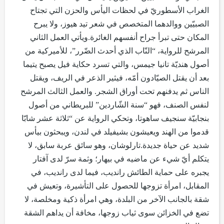
الغراب الأسطوريّ في لحظات اليأس والحزن التي تجتاح
الصبيّين ووالدهما المتخصص في شعر تيد هيوز، ولا يبرح
المكان حتى تبرأ جراح أنفسهم الغائرة.ويأتي العمل الثاني
المرشح للرواية، “النّاب الذي أحدث الضّرر”، للأميركية من
أصول هنديّة تانيا جيمس، والتي تسرد حكاية فيل يصبح يتيما
بعد أن يقتل الصيّادون أمّه، فيثير الذعر في الريف، ويقتل
الناس ثم يدفنهم تحت أوراق الشجر. والعمل الثالث المرشح
لنفس الصنف، فهو “سنة الشّاردين” للبريطاني من أصول
بنجابيّة سنجيف ساهوتا، وتحكي الرواية عن “ثلاثة عشر شابّا
قدموا من الهند ويعيشون بشيفيلد في لندن، ويبحثون بيأس
شديد عن حياة جديدة.تارلوشان، وهو سائق عربة سابق، لا
يتكلم أيّ شيء عن ماضيه في بيهار؛ وثمة سرّ لدى آفتار
يجبره على حماية الطائش رانديب، فيما لدى رانديب، في
المقابل، امرأة تزوجها للحصول على التأشيرة، وتعيش في
شقة بالجانب الآخر من البلدة، وهي امرأة ذكية ومخلصة، لا
تضع في الخزائن سوى ثياب زوجها، مخافة أن يداهم الشقة