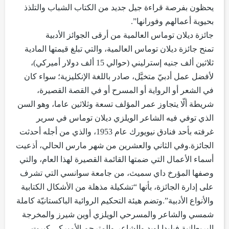
يحظون بفرصة قراءة جيل جديد من الكتاب الشباب والتلذذ
بحيوية أعمالهم وفورانها”.
جائزة ديلان توماس العالمية من أرقى الجوائز الأدبية
تمنح جائزة ديلان توماس العالمية، والتي تبلغ قيمتها المادية
ثلاثين ألف جنيه إسترليني (حوالي 15 ألف دولار أميركي)،
لأفضل عمل أدبيّ متخيَّل، صادر باللغة الإنكليزية؛ سواء كان
في الشعر أو الرواية أو المسرح أو في القصة القصيرة،
شريطة ألّا يتجاوز عمر المؤلف تسعة وثلاثين عاما، وهو السن
الذي توفي فيه الشاعر الويلزي ديلان توماس في سرير
غرفته بأحد فنادق نيويورك عام 1953، والذي من أجله أحدثت
الجائزة.وفي الثاني والعشرين من شهر مارس الحالي، أذعيت
أسماء الأعمال التي ضمتها القائمة القصيرة لهذا العام، والتي
وصفها المؤرخ داي سميث، من جامعة سوانسي التي تشرف
على إدارة الجائزة، بأنها “تشكيلة مذهلة من الأشكال الكتابية
والأنواع الأدبية”.وتضم هيئة التحكيم الروائية الباكستانيّة كاملة
شمسي والشاعر والمسرحي الويلزي أوين شيرز والمخرجة
البريطانية فيليدا لويد والشاعر والمترجم الأميركي كيرت