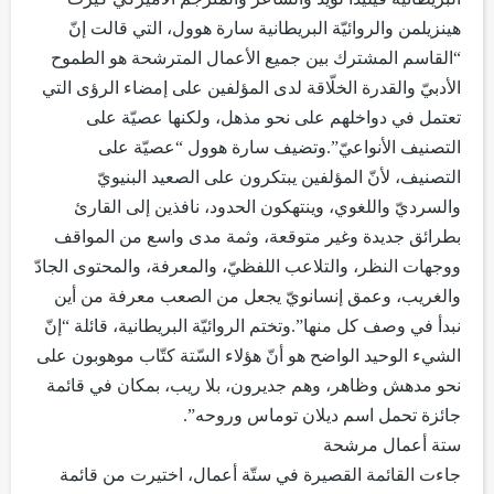
هينزيلمن والروائيّة البريطانية سارة هوول، التي قالت إنّ
“القاسم المشترك بين جميع الأعمال المترشحة هو الطموح
الأدبيّ والقدرة الخلّاقة لدى المؤلفين على إمضاء الرؤى التي
تعتمل في دواخلهم على نحو مذهل، ولكنها عصيّة على
التصنيف الأنواعيّ”.وتضيف سارة هوول “عصيّة على
التصنيف، لأنّ المؤلفين يبتكرون على الصعيد البنيويّ
والسرديّ واللغوي، وينتهكون الحدود، نافذين إلى القارئ
بطرائق جديدة وغير متوقعة، وثمة مدى واسع من المواقف
ووجهات النظر، والتلاعب اللفظيّ، والمعرفة، والمحتوى الجادّ
والغريب، وعمق إنسانويّ يجعل من الصعب معرفة من أين
نبدأ في وصف كل منها”.وتختم الروائيّة البريطانية، قائلة “إنّ
الشيء الوحيد الواضح هو أنّ هؤلاء السّتة كتّاب موهوبون على
نحو مدهش وظاهر، وهم جديرون، بلا ريب، بمكان في قائمة
جائزة تحمل اسم ديلان توماس وروحه”.
ستة أعمال مرشحة
جاءت القائمة القصيرة في ستّة أعمال، اختيرت من قائمة