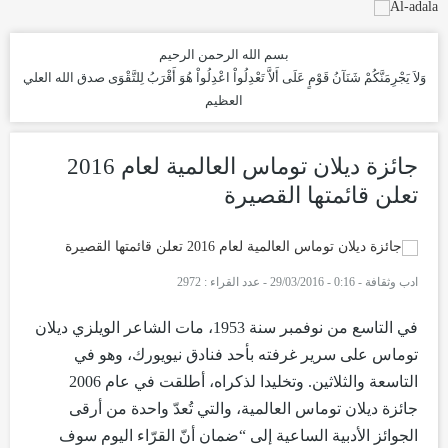
بسم الله الرحمن الرحيم
وَلاَ يَجْرِمَنَّكُمْ شَنَآنُ قَوْمٍ عَلَى أَلاَّ تَعْدِلُواْ اعْدِلُواْ هُوَ أَقْرَبُ لِلتَّقْوَى
صدق الله العلي
العظيم
جائزة ديلان توماس العالمية لعام 2016
تعلن قائمتها القصيرة
ادب وثقافة
-
0:16 - 29/03/2016
-
عدد القراء : 2972
في التاسع من نوفمبر سنة 1953، مات الشاعر الويلزي ديلان
توماس على سرير غرفته بأحد فنادق نيويورك، وهو في
التاسعة والثلاثين. وتخليدا لذكراه، أطلقت في عام 2006
جائزة ديلان توماس العالمية، والتي تُعدّ واحدة من أرقى
الجوائز الأدبية الساعية إلى “ضمان أنّ القرّاء اليوم سوف