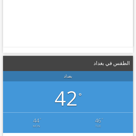
الطقس في بغداد
بغداد
42
°
°
°
44
46
MON
TUE