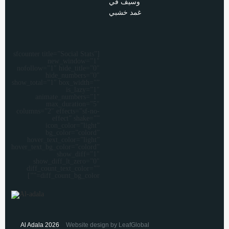
[sfcounter title=”Social Stats”
new_window=”1″
nofollow=”1″ hide_title=”0″
hide_numbers=”0″
show_total=”1″ box_width=””
is_lazy=”1″
animate_numbers=”1″
max_duration=”5″
columns=”2″ effects=”sf-no-
effect” shake=””
icon_color=”light”
bg_color=”colord”
hover_text_color=”light”
hover_text_bg_color=”colord”
show_diff=”1″
show_diff_lt_zero=”0″
diff_count_text_color=””
diff_count_bg_color=””]
Al Adala 2026
Website design by LeafGlobal