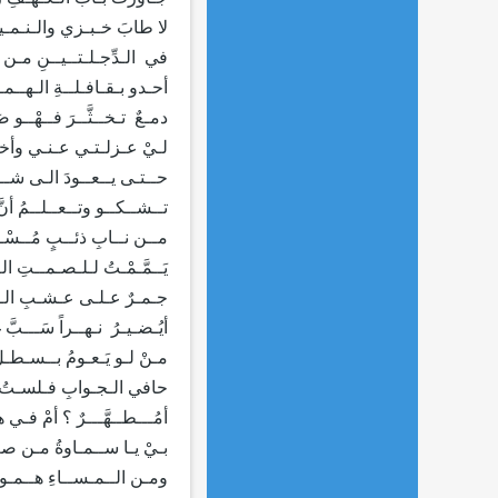
لا طابَ خـبـزي والـنـمـيـ
في الـدِّجـلـتــيــنِ مـن ا
أحـدو بـقـافـلــةِ الـهــمـ
دمـعٌ تـخــثَّــرَ فــهْــو 
لـيْ عـزلـتـي عـنـي وأ
حــتـى يــعــودَ الـى شــذ
تــشــكــو وتــعــلــمُ أنَّ
مــن نــابِ ذئــبٍ مُــسْـــ
يَــمَّـمْـتُ لـلـصـمــتِ الـ
جـمـرٌ عـلـى عـشـبِ الـ
أيُـضـيـرُ نـهــراً سَـــبَّ 
مـنْ لـو يَـعـومُ بــسـطـ
حافي الـجـوابِ فـلسـتُ أ
أمُـــطــهَّـــرٌ ؟ أمْ فـي هـ
بـيْ يـا ســمـاوةُ مـن صـبـ
ومـن الــمـســاءِ هــمـومُ