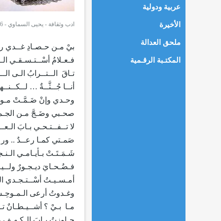
عربية ودولية
الأخيرة
ادب وثقافة
-
يحيى السماوي - 0:16 - 29/03/2016
ملحق العدالة
بيْ مـن حـصـادِ غــدي رؤى
فـعـلامُ أسْــتـسـقـي ال
المكتـبة الرقـمية
تـاقَ الــتــرابُ الـى الــتـ
أنــا جُــثَّــةٌ … لــكــنــهـ
وحـدي وإنْ ضَـمَّـتْ مـوائِ
صحـبي وضَـجَّ مـن الجـمو
لا تــفــتـحـي بـابَ الـعــ
صَمـتي كمـا رعــدٌ .. و
شَـمَـتَـتْ بـأيـامـي الـن
فـضُـحـايَ ديـجـورٌ ولــيـ
أمـسـيـتُ أسْــتـجـدي الـر
وغـدوتُ أرعى الـمـوحِـش
مـا بـيْ ؟ أشــيـطـانٌ تـلـ
جـاوزتُ بـابَ الـكـهـفِ را