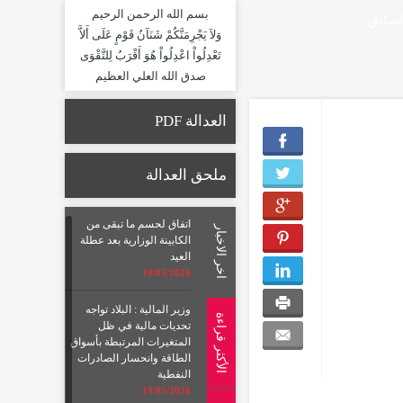
بسم الله الرحمن الرحيم
لسابق
وَلاَ يَجْرِمَنَّكُمْ شَنَآنُ قَوْمٍ عَلَى أَلاَّ
تَعْدِلُواْ اعْدِلُواْ هُوَ أَقْرَبُ لِلتَّقْوَى
صدق الله العلي العظيم
العدالة PDF
ملحق العدالة
اتفاق لحسم ما تبقى من
اخر الاخبار
الكابينة الوزارية بعد عطلة
العيد
19/05/2026
وزير المالية : البلاد تواجه
الأكثر قراءة
تحديات مالية في ظل
المتغيرات المرتبطة بأسواق
الطاقة وانحسار الصادرات
النفطية
19/05/2026