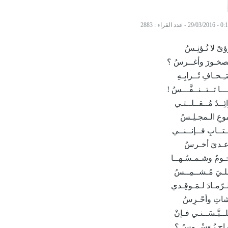
-
عدد القراء : 2883
ً لا تُـؤنِـسُ
ـصخـورَ وأغــرسُ ؟
ِـحـافِ تُــرابِـهِ
ــا تــتــنــفَّـــسُ !
ــدُ مُــقــلــتـي
عِ الـمجـلِـسُ
ـتــابِ فــإنــنــي
رعـديَ أخـرسُ
ـجـومُ وشـمـسُـهــا
لـيَ مُـشــمِــسُ
ّمـادَ لـمَـوقِـدي
اتِ وأحْـرِسُ
ـبَّـسَــنـي فـإنْ
ح يُـوَسْــوِسُ ؟