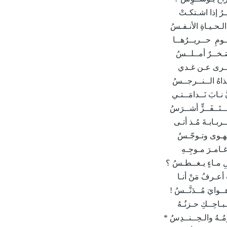
رُ إذا اشـتكـتْ
لـحـيـاةِ الأنـفـسُ
ـومِ حــريــرُهــا
صَـخــرٌ أمــلــسُ
خـرى عـن غـدي
اهُ الــنــرجــسُ
 نـابَ نَــدامَــتـي
تَــفَــزٍّ أشــرَسُ
ـربـابـةَ مُـذ أتـى
هـوى وتـوجّـسُ
غـامـرَ مـوجِـهِ
لِ مـاءٍ يـغــطـسُ ؟
عـرفُ مَنْ أنـا
ـوايَ مُــدَنَّــسُ !
احِــكِ حـزنُـهُ
ـهُ والـحِــنــدِسُ *