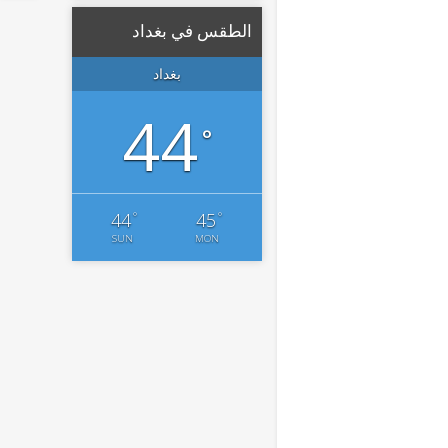
الطقس في بغداد
بغداد
44
°
°
°
44
45
SUN
MON