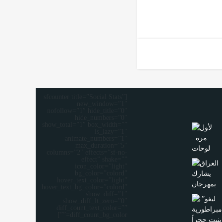
[sfcounter title=”Social Stats”
new_window=”1″
nofollow=”1″ hide_title=”0″
hide_numbers=”0″
show_total=”1″ box_width=””
is_lazy=”1″
animate_numbers=”1″
max_duration=”5″
columns=”2″ effects=”sf-no-
effect” shake=””
icon_color=”light”
bg_color=”colord”
hover_text_color=”light”
hover_text_bg_color=”colord”
show_diff=”1″
show_diff_lt_zero=”0″
diff_count_text_color=””
diff_count_bg_color=””]