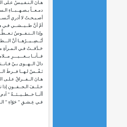
هـانَ الـنـفـيـسُ عـلى الـ
دمـعــاً بـصـهــبــاءِ الـ
أصـبـحـتُ لا أدري أنُـسـ
أمْ أنَّ طــيــشــي فـي هـ
وإذا الــنـفــوسُ تـعــطَّـ
أيُــضِــيــرُهــا أنَّ الـــط
حَـدَّقــتُ فـي الـمـرآةِ م
فــأنــا بــغـــيـــرِ مــلا
دالَ الــهــوى بـيْ فـانــت
نَـفْــسٌ لـهــا فــرطَ الـ
هـانَ الــفــراقُ عـلـى ال
خـلــفَ الـجــفــونِ إذا تــه
أأنــا خــطــيــئــةُ ” آدم ٍ
فـي عِـشـقِ ” حَوّاءِ ” الـ