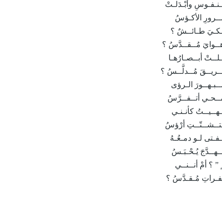
نـفـوسِ وأبْـدَلـتْ
ســرورِ الأكـؤسُ
ـكـيَ طـائــشٌ ؟
ـوايَ مُــقــدَّسُ ؟
ـلــتْ أبــصـارُهـا
ــريــقَ مُــدلَّــسُ ؟
ــبـهــورَ الـرؤى
مــحـي أتــفــرَّسُ
ـهــيــتُ كأنـنـي
ـتــشــتّــتِ أرْؤسُ
ـفـتى لـو دمـعُـهُ
ــدَّجَ يُـحْـبَـسُ
 ” ؟ أمْ أنــنــي
فـراتِ مُـقـدَّسُ ؟