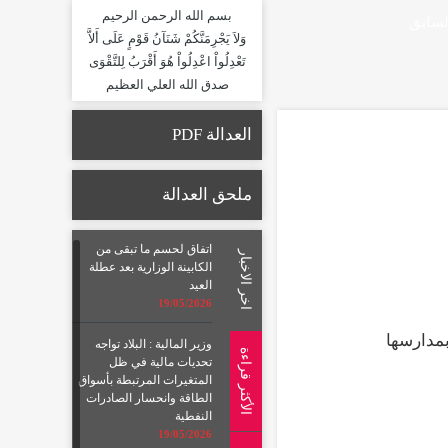
بسم الله الرحمن الرحيم
لسابق
وَلاَ يَجْرِمَنَّكُمْ شَنَآنُ قَوْمٍ عَلَى أَلاَّ
تَعْدِلُواْ اعْدِلُواْ هُوَ أَقْرَبُ لِلتَّقْوَى
صدق الله العلي العظيم
العدالة PDF
ملحق العدالة
اتفاق لحسم ما تبقى من
اخر الاخبار
الكابينة الوزارية بعد عطلة
العيد
19/05/2026
بمدارسها
وزير المالية : البلاد تواجه
الأكثر قراءة
تحديات مالية في ظل
المتغيرات المرتبطة بأسواق
الطاقة وانحسار الصادرات
النفطية
19/05/2026