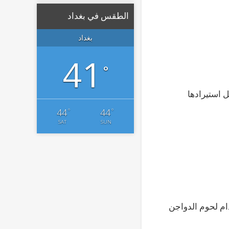
الطقس في بغداد
بغداد
41
°
 استيرادها
°
°
44
44
SAT
SUN
ام لحوم الدواجن