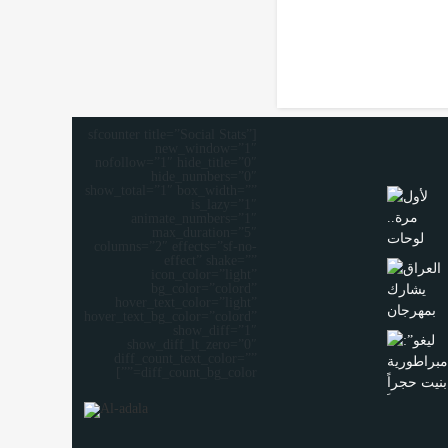
[sfcounter title=”Social Stats”
new_window=”1″
nofollow=”1″ hide_title=”0″
hide_numbers=”0″
show_total=”1″ box_width=””
is_lazy=”1″
animate_numbers=”1″
max_duration=”5″
columns=”2″ effects=”sf-no-
effect” shake=””
icon_color=”light”
bg_color=”colord”
hover_text_color=”light”
hover_text_bg_color=”colord”
show_diff=”1″
show_diff_lt_zero=”0″
diff_count_text_color=””
diff_count_bg_color=””]