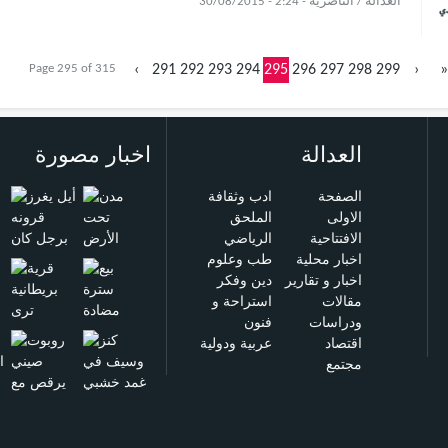
العدالة / الناصرية - 2:24 - 30/08/2015
Page 295 of 315
‹
291
292
293
294
295
296
297
298
299
›
»
العدالة
اخبار مصورة
الصفحة
ادب وثقافة
الاولى
الملحق
الافتتاحية
الرياضي
اخبار محلية
طب وعلوم
اخبار و تقارير
دين وفكر
مقالات
استراحة و
ودراسات
فنون
اقتصاد
عربية ودولية
مجتمع