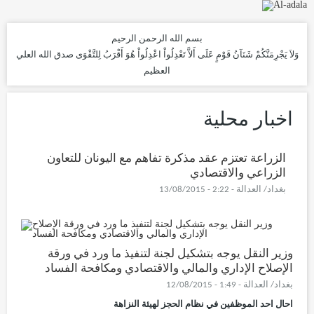
بسم الله الرحمن الرحيم
وَلاَ يَجْرِمَنَّكُمْ شَنَآنُ قَوْمٍ عَلَى أَلاَّ تَعْدِلُواْ اعْدِلُواْ هُوَ أَقْرَبُ لِلتَّقْوَى
صدق الله العلي
العظيم
اخبار محلية
الزراعة تعتزم عقد مذكرة تفاهم مع اليونان للتعاون
الزراعي والاقتصادي
بغداد/ العدالة - 2:22 - 13/08/2015
وزير النقل يوجه بتشكيل لجنة لتنفيذ ما ورد في ورقة
الإصلاح الإداري والمالي والاقتصادي ومكافحة الفساد
بغداد/ العدالة - 1:49 - 12/08/2015
احال احد الموظفين في نظام الحجز لهيئة النزاهة