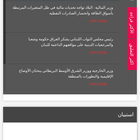
وزير المالية : البلاد تواجه تحديات مالية في ظل المتغيرات المرتبطة
بأسواق الطاقة وانحسار الصادرات النفطية
الأكثر قراءة
19/05/2026
رئيس مجلس النواب اللبناني يشكر العراق حكومة وشعبا
والمرجعيات الدينية على مواقفهم الداعمة للبنان
اكثر التعليق
19/05/2026
وزير الخارجية ووزير الشرق الأوسط البريطاني يبحثان الأوضاع
الإقليمية والتطورات بالمنطقة
19/05/2026
الإعمار تعلن تشكيل لجان لتعويض أصحاب الأراضي المتأثرة بمسار
الطريق الحلقي الرابع
استبيان
22/01/2026