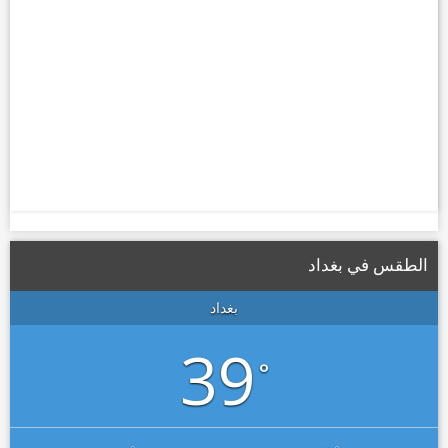
الطقس في بغداد
بغداد
39
°