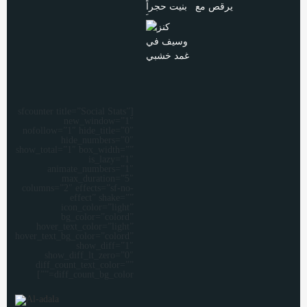
[sfcounter title=”Social Stats”
new_window=”1″
nofollow=”1″ hide_title=”0″
hide_numbers=”0″
show_total=”1″ box_width=””
is_lazy=”1″
animate_numbers=”1″
max_duration=”5″
columns=”2″ effects=”sf-no-
effect” shake=””
icon_color=”light”
bg_color=”colord”
hover_text_color=”light”
hover_text_bg_color=”colord”
show_diff=”1″
show_diff_lt_zero=”0″
diff_count_text_color=””
diff_count_bg_color=””]