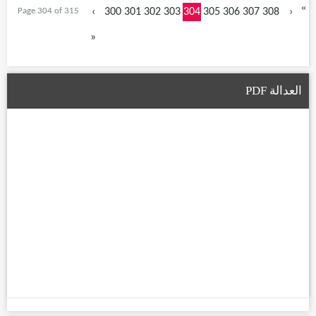
«
Page 304 of 315
‹
300
301
302
303
304
305
306
307
308
›
»
العدالة PDF