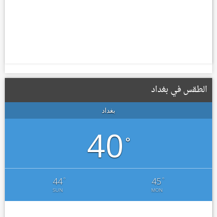
الطقس في بغداد
بغداد
40
°
°
°
44
45
SUN
MON