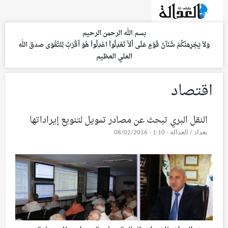
بسم الله الرحمن الرحيم
وَلاَ يَجْرِمَنَّكُمْ شَنَآنُ قَوْمٍ عَلَى أَلاَّ تَعْدِلُواْ اعْدِلُواْ هُوَ أَقْرَبُ لِلتَّقْوَى
صدق الله
العلي العظيم
اقتصاد
النقل البري تبحث عن مصادر تمويل لتنويع إيراداتها
بغداد / العدالة - 1:10 - 08/02/2016