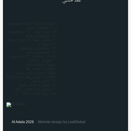
[sfcounter title=”Social Stats”
new_window=”1″
nofollow=”1″ hide_title=”0″
hide_numbers=”0″
show_total=”1″ box_width=””
is_lazy=”1″
animate_numbers=”1″
max_duration=”5″
columns=”2″ effects=”sf-no-
effect” shake=””
icon_color=”light”
bg_color=”colord”
hover_text_color=”light”
hover_text_bg_color=”colord”
show_diff=”1″
show_diff_lt_zero=”0″
diff_count_text_color=””
diff_count_bg_color=””]
Al Adala 2026
Website design by LeafGlobal