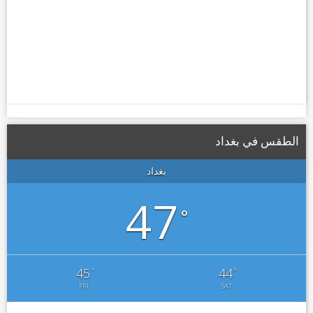
الطقس في بغداد
بغداد
47
°
°
°
45
44
FRI
SAT