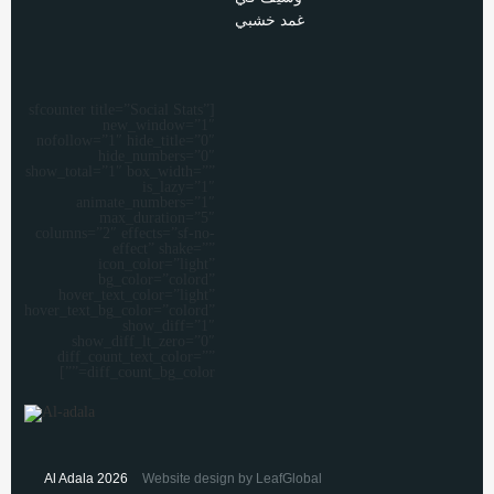
[sfcounter title=”Social Stats”
new_window=”1″
nofollow=”1″ hide_title=”0″
hide_numbers=”0″
show_total=”1″ box_width=””
is_lazy=”1″
animate_numbers=”1″
max_duration=”5″
columns=”2″ effects=”sf-no-
effect” shake=””
icon_color=”light”
bg_color=”colord”
hover_text_color=”light”
hover_text_bg_color=”colord”
show_diff=”1″
show_diff_lt_zero=”0″
diff_count_text_color=””
diff_count_bg_color=””]
Al Adala 2026
Website design by LeafGlobal