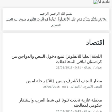
بسم الله الرحمن الرحيم
وَلاَ يَجْرِمَنَّكُمْ شَنَآنُ قَوْمٍ عَلَى أَلاَّ تَعْدِلُواْ اعْدِلُواْ هُوَ أَقْرَبُ لِلتَّقْوَى
صدق الله العلي
العظيم
اقتصاد
اللجنة العليا للانفلونزا تمنع دخول البيض والدواجن من
كردستان لباقي المحافظات
بغداد / العدالة - 0:51 - 26/01/2016
مطار النجف الاشرف يسيير {30} رحلة امس
النجف الاشرف / العدالة - 0:51 - 26/01/2016
محطة غازية تحدث تلوثا في شط العرب واستنفار
حكومي لمعالجته
بغداد / العدالة - 0:49 - 26/01/2016