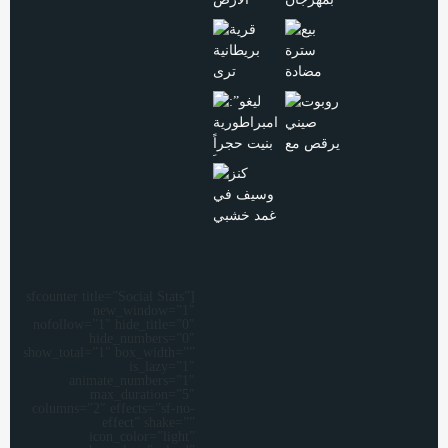
[sfcounter title=”Social Stats”
new_window=”1″
nofollow=”1″ hide_title=”0″
hide_numbers=”0″
show_total=”1″ box_width=””
is_lazy=”1″
animate_numbers=”1″
max_duration=”5″
columns=”2″ effects=”sf-no-
effect” shake=””
icon_color=”light”