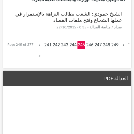
الشيخ حمودي: الشعب يطالب النزاهة بالإستمرار في
عملها الشجاع وفتح ملفات الفساد
بغداد / متابعة العدالة - 0:35 - 22/10/2015
«
Page 245 of 277
‹
241
242
243
244
245
246
247
248
249
›
»
العدالة PDF