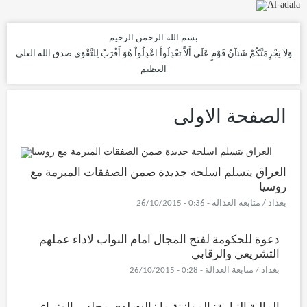
بسم الله الرحمن الرحيم
وَلاَ يَجْرِمَنَّكُمْ شَنَآنُ قَوْمٍ عَلَى أَلاَّ تَعْدِلُواْ اعْدِلُواْ هُوَ أَقْرَبُ لِلتَّقْوَى
صدق الله العلي
العظيم
الصفحة الاولى
العراق يتسلم اسلحة جديدة ضمن الصفقات المبرمة مع
روسيا
بغداد / متابعة العدالة - 0:36 - 26/10/2015
دعوة للحكومة لفتح المجال امام النواب لاداء عملهم
التشريعي والرقابي
بغداد / متابعة العدالة - 0:28 - 26/10/2015
المالية النيابية: الموازنة ما زالت لدى مجلس الوزراء