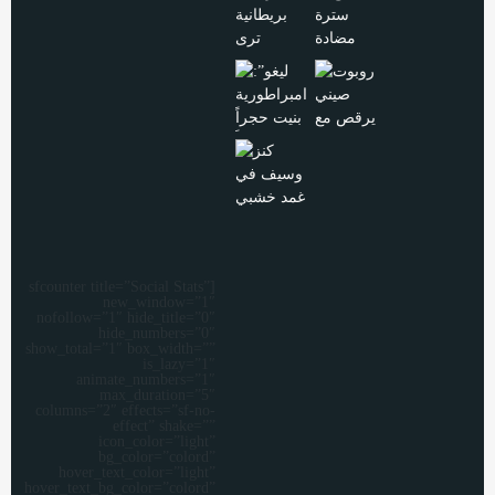
[sfcounter title=”Social Stats”
new_window=”1″
nofollow=”1″ hide_title=”0″
hide_numbers=”0″
show_total=”1″ box_width=””
is_lazy=”1″
animate_numbers=”1″
max_duration=”5″
columns=”2″ effects=”sf-no-
effect” shake=””
icon_color=”light”
bg_color=”colord”
hover_text_color=”light”
hover_text_bg_color=”colord”