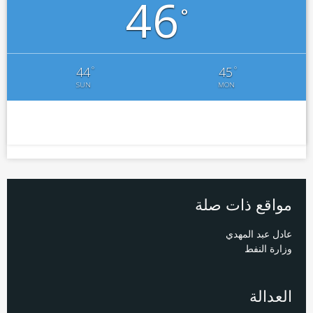
46
°
°
°
44
45
SUN
MON
مواقع ذات صلة
عادل عبد المهدي
وزارة النفط
العدالة