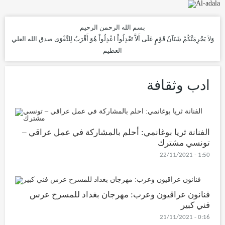
بسم الله الرحمن الرحيم
وَلاَ يَجْرِمَنَّكُمْ شَنَآنُ قَوْمٍ عَلَى أَلاَّ تَعْدِلُواْ اعْدِلُواْ هُوَ أَقْرَبُ لِلتَّقْوَى
صدق الله العلي
العظيم
ادب وثقافة
الفنانة ثريا بوغانمي: أحلم بالمشاركة في عمل عراقي –
تونسي مشترك
1:50 - 22/11/2021
فنانون عراقيون وعرب: مهرجان بغداد للمسرح عرس
فني كبير
0:16 - 21/11/2021