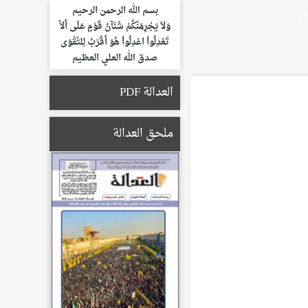
بسم الله الرحمن الرحيم
ابق
وَلاَ يَجْرِمَنَّكُمْ شَنَآنُ قَوْمٍ عَلَى أَلاَّ
تَعْدِلُواْ اعْدِلُواْ هُوَ أَقْرَبُ لِلتَّقْوَى
صدق الله العلي العظيم
العدالة PDF
ملحق العدالة