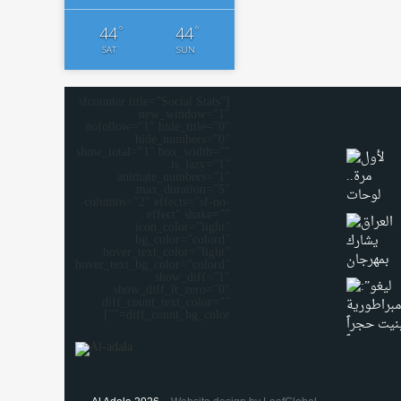
°
°
44
44
SAT
SUN
[sfcounter title=”Social Stats”
new_window=”1″
nofollow=”1″ hide_title=”0″
hide_numbers=”0″
show_total=”1″ box_width=””
is_lazy=”1″
animate_numbers=”1″
max_duration=”5″
columns=”2″ effects=”sf-no-
effect” shake=””
icon_color=”light”
bg_color=”colord”
hover_text_color=”light”
hover_text_bg_color=”colord”
show_diff=”1″
show_diff_lt_zero=”0″
diff_count_text_color=””
diff_count_bg_color=””]