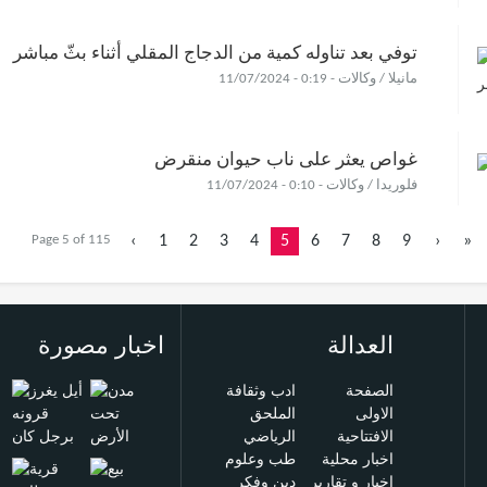
توفي بعد تناوله كمية من الدجاج المقلي أثناء بثّ مباشر
مانيلا / وكالات - 0:19 - 11/07/2024
غواص يعثر على ناب حيوان منقرض
فلوريدا / وكالات - 0:10 - 11/07/2024
Page 5 of 115
‹
1
2
3
4
5
6
7
8
9
›
»
العدالة
اخبار مصورة
الصفحة
ادب وثقافة
الاولى
الملحق
الافتتاحية
الرياضي
اخبار محلية
طب وعلوم
اخبار و تقارير
دين وفكر