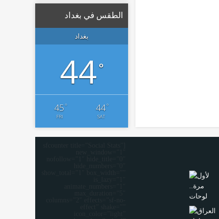
الطقس في بغداد
بغداد
44
°
°
°
45
44
FRI
SAT
[sfcounter title=”Social Stats”
new_window=”1″
nofollow=”1″ hide_title=”0″
hide_numbers=”0″
show_total=”1″ box_width=””
is_lazy=”1″
animate_numbers=”1″
max_duration=”5″
columns=”2″ effects=”sf-no-
effect” shake=””
icon_color=”light”