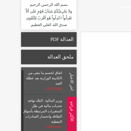
بسم الله الرحمن الرحيم
لسابق
وَلاَ يَجْرِمَنَّكُمْ شَنَآنُ قَوْمٍ عَلَى أَلاَّ
تَعْدِلُواْ اعْدِلُواْ هُوَ أَقْرَبُ لِلتَّقْوَى
صدق الله العلي العظيم
العدالة PDF
ملحق العدالة
اتفاق لحسم ما تبقى من
اخر الاخبار
الكابينة الوزارية بعد عطلة
العيد
19/05/2026
وزير المالية : البلاد تواجه
الأكثر قراءة
تحديات مالية في ظل
المتغيرات المرتبطة بأسواق
الطاقة وانحسار الصادرات
النفطية
19/05/2026