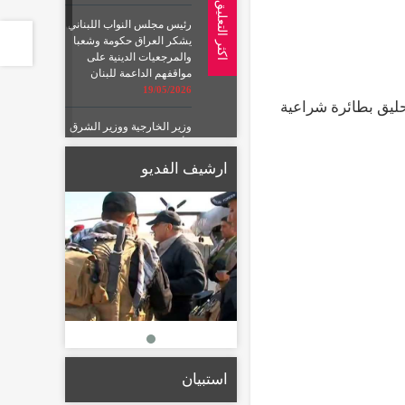
اكثر التعليق
رئيس مجلس النواب اللبناني
يشكر العراق حكومة وشعبا
والمرجعيات الدينية على
مواقفهم الداعمة للبنان
19/05/2026
حليق بطائرة شراعية
وزير الخارجية ووزير الشرق
الأوسط البريطاني يبحثان
الأوضاع الإقليمية والتطورات
ارشيف الفديو
بالمنطقة
19/05/2026
الإعمار تعلن تشكيل لجان
لتعويض أصحاب الأراضي
المتأثرة بمسار الطريق
الحلقي الرابع
22/01/2026
استبيان