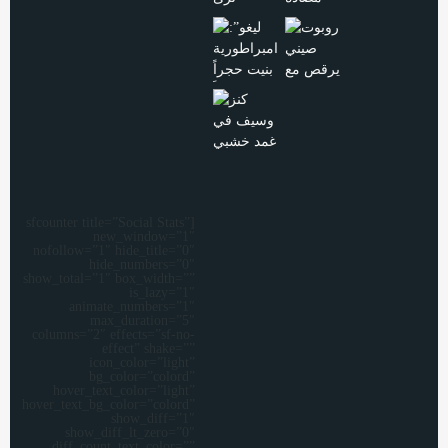
[sfcounter title=”Social Stats”
new_window=”1″
nofollow=”1″ hide_title=”0″
hide_numbers=”0″
show_total=”1″ box_width=””
is_lazy=”1″
animate_numbers=”1″
max_duration=”5″
columns=”2″ effects=”sf-no-
effect” shake=””
icon_color=”light”
bg_color=”colord”
hover_text_color=”light”
hover_text_bg_color=”colord”
show_diff=”1″
show_diff_lt_zero=”0″
diff_count_text_color=””