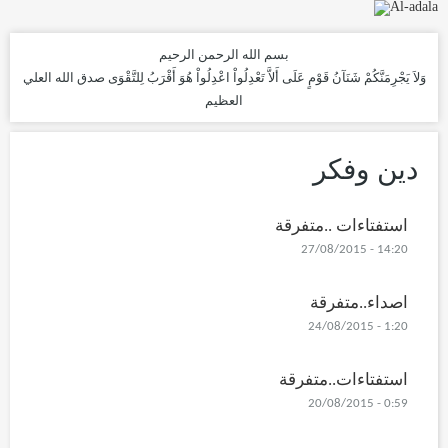
بسم الله الرحمن الرحيم
وَلاَ يَجْرِمَنَّكُمْ شَنَآنُ قَوْمٍ عَلَى أَلاَّ تَعْدِلُواْ اعْدِلُواْ هُوَ أَقْرَبُ لِلتَّقْوَى
صدق الله العلي
العظيم
دين وفكر
استفتاءات ..متفرقة
14:20 - 27/08/2015
اصداء..متفرقة
1:20 - 24/08/2015
استفتاءات..متفرقة
0:59 - 20/08/2015