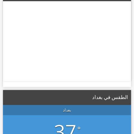
الطقس في بغداد
بغداد
37
°